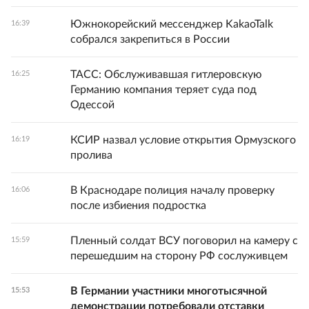
Южнокорейский мессенджер KakaoTalk
16:39
собрался закрепиться в России
ТАСС: Обслуживавшая гитлеровскую
16:25
Германию компания теряет суда под
Одессой
КСИР назвал условие открытия Ормузского
16:19
пролива
В Краснодаре полиция началу проверку
16:06
после избиения подростка
Пленный солдат ВСУ поговорил на камеру с
15:59
перешедшим на сторону РФ сослуживцем
В Германии участники многотысячной
15:53
демонстрации потребовали отставки