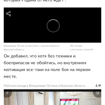
которых Родина от него ждет".
Владимир Путин встретился с волонтерами в
Источник:
Курской области
t.me/news_kremlin
Он добавил, что хотя без техники и
боеприпасов не обойтись, но внутренняя
мотивация все-таки на поле боя на первом
месте.
Рабочая поездка Владимира Путина в Курскую область
1
/
9