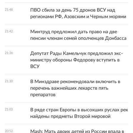
ПВО сбила за день 75 дронов ВСУ над
21:48
регионами РФ, Азовским и Черным морями
Минтруд предложил дать право на две
21:42
пенсии членам семей ополченцев Донбасса
Депутат Рады Камельчук предложил экс-
21:36
министру обороны Федорову вступить в
ВСУ
В Минздраве рекомендовали включить в
21:30
перечень важнейших лекарств пять
препаратов
В ряде стран Европы в высохших руслах рек
21:03
найдены предметы Второй мировой
Mash: Мать двоих детей из России впала в
20:52