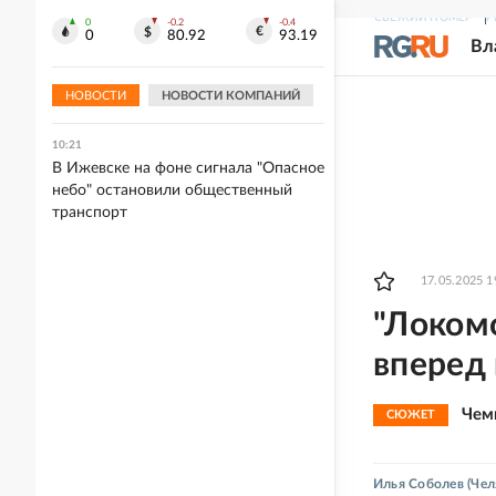
СВЕЖИЙ НОМЕР
Р
0
-0.2
-0.4
10:32
0
80.92
93.19
Вл
Всемирный фестиваль молодежи
сформировал Международные
клубы дружбы
НОВОСТИ
НОВОСТИ КОМПАНИЙ
10:21
В Ижевске на фоне сигнала "Опасное
небо" остановили общественный
транспорт
17.05.2025 1
"Локомо
вперед 
Чем
СЮЖЕТ
Илья Соболев
(Чел