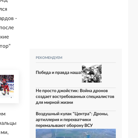
лся
ардов -
 после
ские
тор"
РЕКОМЕНДУЕМ
Победа и правда наша!
Не просто джойстик: Война дронов
создает востребованных специалистов
для мирной жизни
им
Воздушный кулак "Центра": Дроны,
артиллерия и перехватчики
уральцы
перемалывают оборону ВСУ
ями,