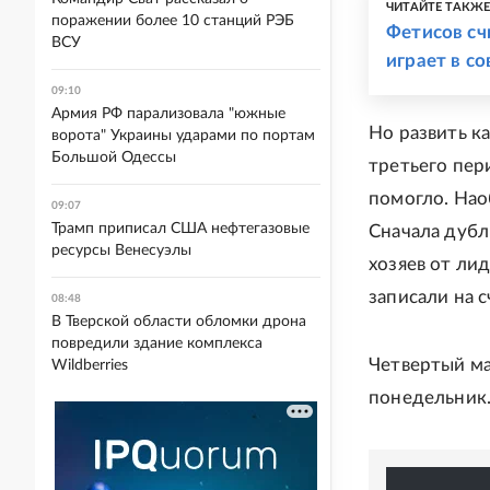
ЧИТАЙТЕ ТАКЖ
поражении более 10 станций РЭБ
Фетисов сч
ВСУ
играет в с
09:10
Армия РФ парализовала "южные
Но развить к
ворота" Украины ударами по портам
Большой Одессы
третьего пер
помогло. Нао
09:07
Трамп приписал США нефтегазовые
Сначала дубл
ресурсы Венесуэлы
хозяев от ли
записали на с
08:48
В Тверской области обломки дрона
повредили здание комплекса
Четвертый ма
Wildberries
понедельник