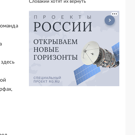
Словакии хотят их вернуть
команда
а
 здесь
рой
рфах,
ред