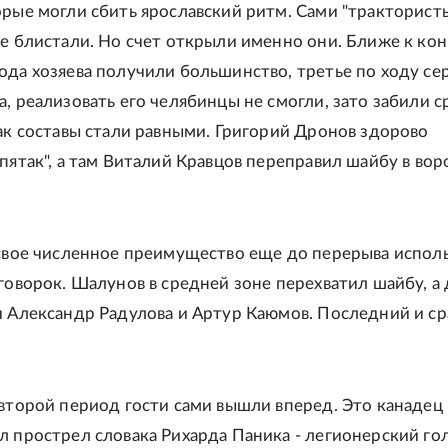
орые могли сбить ярославский ритм. Сами "трактористы
не блистали. Но счет открыли именно они. Ближе к ко
ода хозяева получили большинство, третье по ходу сер
, реализовать его челябинцы не смогли, зато забили с
как составы стали равными. Григорий Дронов здорово
пятак", а там Виталий Кравцов переправил шайбу в воро
 свое численное преимущество еще до перерыва испол
оговорок. Шалунов в средней зоне перехватил шайбу, а
и Александр Радулова и Артур Каюмов. Последний и ср
 второй период гости сами вышли вперед. Это канадец
л прострел словака Рихарда Паника - легионерский го