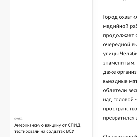
Город охвати
медийной раб
продолжает с
очередной вы
улицы Челяби
знаменитым, 
даже организ
выездные мат
облетели весь
над головой 
пространство
превратился в
09:53
Американскую вакцину от СПИД
тестировали на солдатах ВСУ
Однако судьб