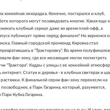
ла хоккейная лихорадка. Конечно, постарался и клуб,
оте которого могут позавидовать многие. Какая еще 
нимать клубный сериал даже во время плей-офф, а
пуск публикует прямо перед финалом? Но вернемся н
нска. Главный городской променад Кировка стал
превратившись в "Тракторовку". Во время полуфиналов
овали фан-зону, где все желающие могли посмотреть
чи "Трактора". Кадры с улицы с ее хоккейной атмосфе
 интернет. Статуи и деревья - в клубных свитерах и ша
- растяжки. К финальной серии фан-зону перенесли на
 посвободнее, в Парк Гагарина, который, разумеется,
 Парк Кубка Гагарина.
а трофея решается исключительно на льду. И здесь пе