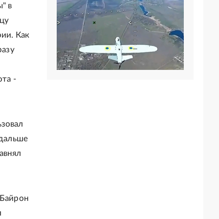
" в
нцу
ии. Как
разу
та -
ьзовал
 дальше
авнял
 Байрон
л