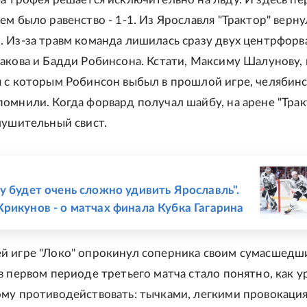
ем было равенство - 1-1. Из Ярославля "Трактор" верну
 Из-за травм команда лишилась сразу двух центрфорв
акова и Бадди Робинсона. Кстати, Максиму Шалунову,
 с которым Робинсон выбыл в прошлой игре, челябин
омнили. Когда форвард получал шайбу, на арене "Трак
лушительный свист.
Е
у будет очень сложно удивить Ярославль".
рикунов - о матчах финала Кубка Гагарина
й игре "Локо" опрокинул соперника своим сумасшедш
в первом периоде третьего матча стало понятно, как 
му противодействовать: тычками, легкими провокаци