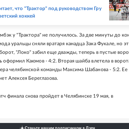
Е
итает, что "Трактор" под руководством Гру
оветский хоккей
амбэк у "Трактора" не получилось. За две минуты до ко
иода уральцы сняли вратаря канадца Зака Фукале, но эт
борот, "Локо" забил еще дважды, теперь в пустые воро
ь оформил Каюмов - 4:2. Вторая шайба влетела в ворот
дера челябинской команды Максима Шабанова - 5:2. Ее
чет Алексея Береглазова.
тч финала снова пройдет в Челябинске 19 мая, в
.
Станьте нашим подписчиком в Дзен