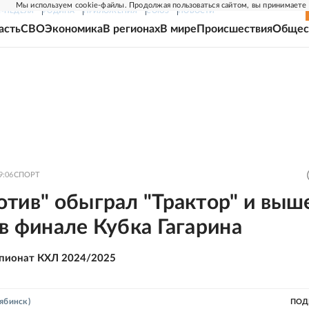
Мы используем cookie-файлы. Продолжая пользоваться сайтом, вы принимаете
Г-НЕДЕЛЯ
РОДИНА
ПРИЛОЖЕНИЯ
СОЮЗ
НОВОСТИ
асть
СВО
Экономика
В регионах
В мире
Происшествия
Общес
9:06
СПОРТ
тив" обыграл "Трактор" и выш
в финале Кубка Гагарина
пионат КХЛ 2024/2025
ябинск)
ПОД