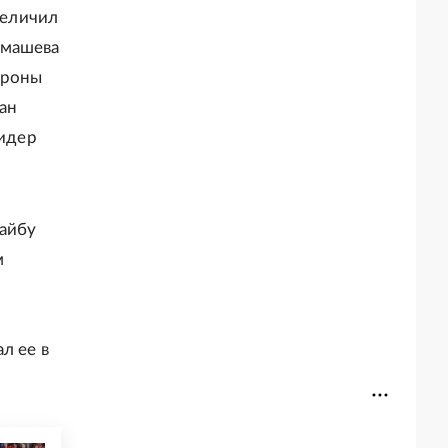
величил
имашева
тороны
тан
лидер
шайбу
м
л ее в