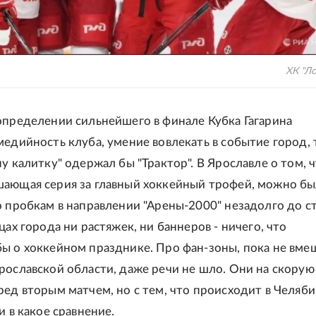
ХК "Л
определении сильнейшего в финале Кубка Гагарина
медийность клуба, умение вовлекать в событие город, 
у калитку" одержал бы "Трактор". В Ярославле о том, 
ающая серия за главный хоккейный трофей, можно б
о пробкам в направлении "Арены-2000" незадолго до с
цах города ни растяжек, ни баннеров - ничего, что
ы о хоккейном празднике. Про фан-зоны, пока не вме
рославской области, даже речи не шло. Они на скорую
ред вторым матчем, но с тем, что происходит в Челяб
и в какое сравнение.