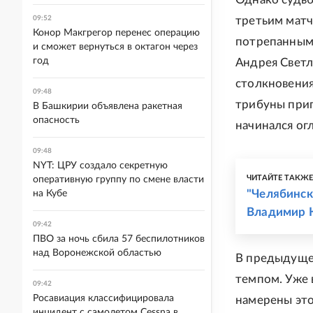
09:52
третьим матч
Конор Макгрегор перенес операцию
потрепанным.
и сможет вернуться в октагон через
год
Андрея Светл
столкновения
09:48
трибуны прип
В Башкирии объявлена ракетная
опасность
начинался ог
09:48
NYT: ЦРУ создало секретную
ЧИТАЙТЕ ТАКЖ
оперативную группу по смене власти
"Челябинск
на Кубе
Владимир К
09:42
ПВО за ночь сбила 57 беспилотников
над Воронежской областью
В предыдуще
темпом. Уже 
09:42
Росавиация классифицировала
намерены это
инцидент с самолетом Cessna в