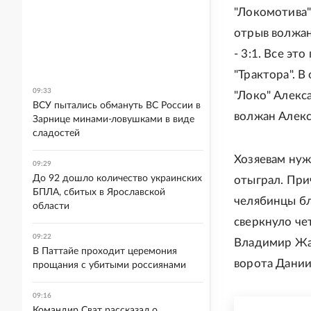
"Локомотива"
отрыв волжан
- 3:1. Все эт
"Трактора". 
09:33
"Локо" Алекс
ВСУ пытались обмануть ВС России в
волжан Алекс
Зарнице минами-ловушками в виде
сладостей
Хозяевам нуж
09:29
До 92 дошло количество украинских
отыграл. При
БПЛА, сбитых в Ярославской
челябинцы бл
области
сверкнуло че
09:22
Владимир Жар
В Паттайе проходит церемония
ворота Даниил
прощания с убитыми россиянами
09:16
Командир Сват рассказал о