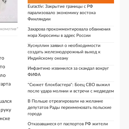
Euractiv: Закрытие границы с РФ
парализовало экономику востока
Финляндии
окомотив"
Захарова прокомментировала обвинения
мэра Хиросимы в адрес России
Хуснуллин заявил о необходимости
создать железнодорожный выход к
то
Индийскому океану
что
Инфантино извинился за скандал вокруг
ФИФА
ыло
тарта
"Сюжет блокбастера": Боец СВО выжил
после удара молнии и встречи с медведем
шался
В Польше отреагировали на желание
депутатов Рады переименовать польские
 руку
города
инске
Отказавшиеся от паспортов РФ жители