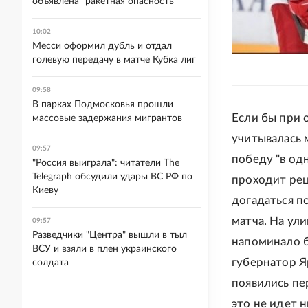
объявлена "ракетная опасность"
10:02
Месси оформил дубль и отдал
голевую передачу в матче Кубка лиг
09:58
В парках Подмосковья прошли
Если бы при 
массовые задержания мигрантов
учитывалась 
09:57
победу "в одн
"Россия выиграла": читатели The
Telegraph обсудили удары ВС РФ по
проходит реш
Киеву
догадаться п
матча. На ули
09:57
Разведчики "Центра" вышли в тыл
напоминало б
ВСУ и взяли в плен украинского
губернатор Я
солдата
появились пе
это не идет н