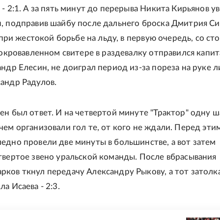
 - 2:1. А за пять минут до перерыва Никита Кирьянов у
, подправив шайбу после дальнего броска Дмитрия С
о при жестокой борьбе на льду, в первую очередь, со с
В окровавленном свитере в раздевалку отправился капи
андр Елесин, не доиграл период из-за пореза на руке 
андр Радулов.
ен был ответ. И на четвертой минуте "Трактор" одну 
чем организовали гол те, от кого не ждали. Перед эти
едно провели две минуты в большинстве, а вот затем
твертое звено уральской команды. После вбрасывания
ков ткнул передачу Александру Рыкову, а тот затолка
а Исаева - 2:3.