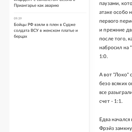
паузами, кот
Приангарье как аварию
атаке особо 
09:39
первого пери
Бойцы РФ взяли в плен в Судже
и прежние два
солдата ВСУ в женском платье и
берцах
после того, 
набросил на "
1:0.
А вот "Локо"
безо всяких 
все разыграл
счет - 1:1.
Едва начался
Фрэйз замкну