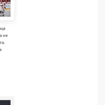
нца
о не
та.
а