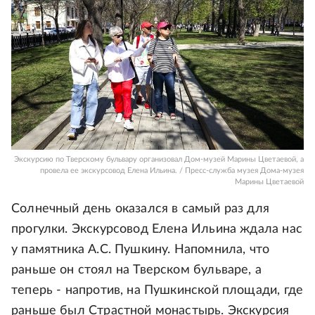
Экскурсию по Тверскому бульвару организовал Дом-музей Марины Цветаевой, а
провела ее экскурсовод Елена Ильина. / Пресс-служба музея Дома-музея
Марины Цветаевой
Солнечный день оказался в самый раз для
прогулки. Экскурсовод Елена Ильина ждала нас
у памятника А.С. Пушкину. Напомнила, что
раньше он стоял на Тверском бульваре, а
теперь - напротив, на Пушкинской площади, где
раньше был Страстной монастырь. Экскурсия