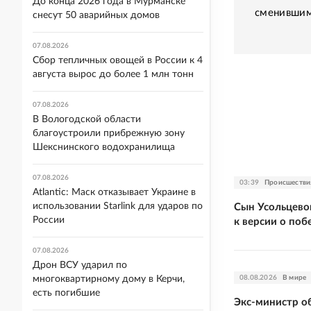
До конца 2026 года в Мурманске
сменившим
снесут 50 аварийных домов
07.08.2026
Сбор тепличных овощей в России к 4
августа вырос до более 1 млн тонн
07.08.2026
В Вологодской области
благоустроили прибрежную зону
Шекснинского водохранилища
07.08.2026
03:39
Происшестви
Atlantic: Маск отказывает Украине в
использовании Starlink для ударов по
Сын Усольцевой
России
к версии о поб
07.08.2026
Дрон ВСУ ударил по
08.08.2026
В мире
многоквартирному дому в Керчи,
есть погибшие
Экс-министр о