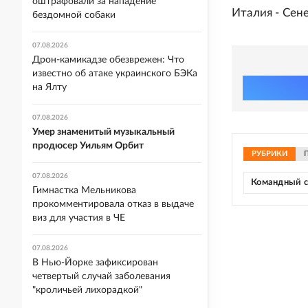
оштрафовали за нападение
Италия - Сене
бездомной собаки
07.08.2026
Дрон-камикадзе обезврежен: Что
известно об атаке украинского БЭКа
на Ялту
07.08.2026
Умер знаменитый музыкальный
продюсер Уильям Орбит
РУБРИКИ
07.08.2026
Командный с
Гимнастка Мельникова
прокомментировала отказ в выдаче
виз для участия в ЧЕ
07.08.2026
В Нью-Йорке зафиксирован
четвертый случай заболевания
"кроличьей лихорадкой"