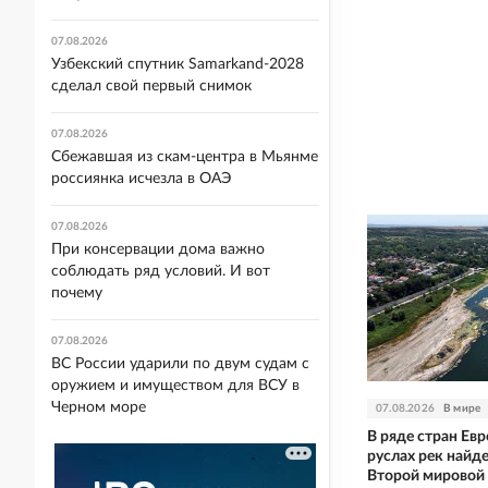
07.08.2026
Узбекский спутник Samarkand-2028
сделал свой первый снимок
07.08.2026
Сбежавшая из скам-центра в Мьянме
россиянка исчезла в ОАЭ
07.08.2026
При консервации дома важно
соблюдать ряд условий. И вот
почему
07.08.2026
ВС России ударили по двум судам с
оружием и имуществом для ВСУ в
Черном море
07.08.2026
В мире
В ряде стран Ев
руслах рек найд
Второй мировой