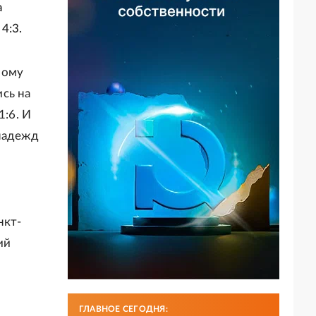
а
4:3.
ному
сь на
1:6. И
 надежд
нкт-
ий
ГЛАВНОЕ СЕГОДНЯ: