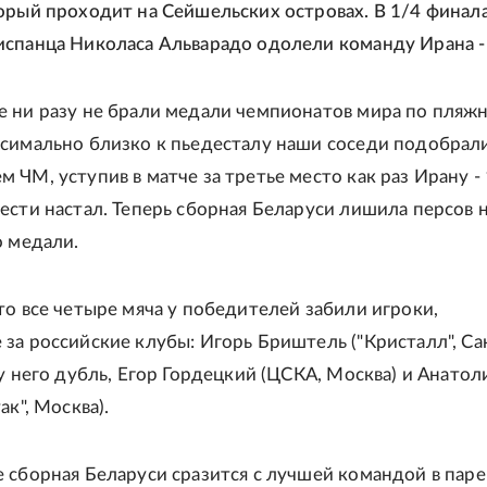
орый проходит на Сейшельских островах. В 1/4 финал
спанца Николаса Альварадо одолели команду Ирана - 
 ни разу не брали медали чемпионатов мира по пляж
симально близко к пьедесталу наши соседи подобрали
ЧМ, уступив в матче за третье место как раз Ирану - 
ести настал. Теперь сборная Беларуси лишила персов
о медали.
то все четыре мяча у победителей забили игроки,
за российские клубы: Игорь Бриштель ("Кристалл", Са
 у него дубль, Егор Гордецкий (ЦСКА, Москва) и Анатол
ак", Москва).
 сборная Беларуси сразится с лучшей командой в паре