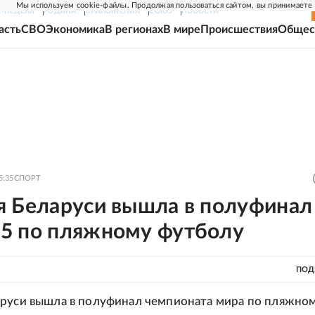
Мы используем cookie-файлы. Продолжая пользоваться сайтом, вы принимаете
Г-НЕДЕЛЯ
РОДИНА
ПРИЛОЖЕНИЯ
СОЮЗ
НОВОСТИ
асть
СВО
Экономика
В регионах
В мире
Происшествия
Общес
5:35
СПОРТ
я Беларуси вышла в полуфинал
5 по пляжному футболу
ПОД
руси вышла в полуфинал чемпионата мира по пляжно