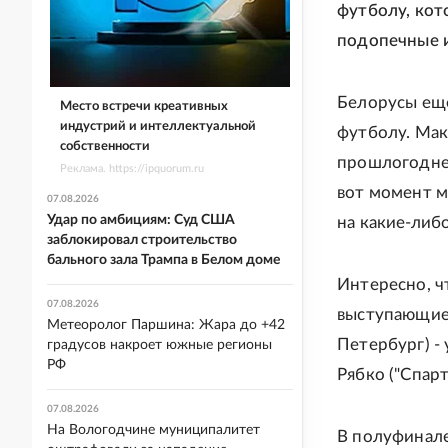
футболу, кот
подопечные и
Белорусы еще
Место встречи креативных
индустрий и интеллектуальной
футболу. Мак
собственности
прошлогоднем 
Реклама. https://ipquorum.ru
вот момент м
07.08.2026
Удар по амбициям: Суд США
на какие-либ
заблокировал строительство
бального зала Трампа в Белом доме
Интересно, ч
07.08.2026
выступающие 
Метеоролог Паршина: Жара до +42
Петербург) -
градусов накроет южные регионы
РФ
Рябко ("Спарт
07.08.2026
На Вологодчине муниципалитет
В полуфинале