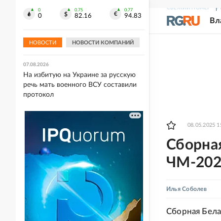
СВЕЖИЙ НОМЕР
Р
0
0.75
0.77
07.08.2026
0
82.16
94.83
Вл
Россия почти на четверть нарастила
выручку от экспорта растворимого
кофе
НОВОСТИ
НОВОСТИ КОМПАНИЙ
07.08.2026
На избитую на Украине за русскую
речь мать военного ВСУ составили
протокол
08.05.2025 1
Сборна
ЧМ-202
Илья Соболев
Сборная Бела