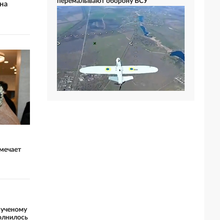
перемалывают оборону ВСУ
на
мечает
 ученому
олнилось