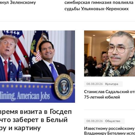
нул Зеленскому
симбирская гимназия повлияла 
судьбы Ульяновых-Керенских
08.08.2026
Культура
Станислав Садальский от
75-летний юбилей
время визита в Госдеп
что заберет в Белый
08.08.2026
Общество
у и картину
Известному российскому
Владимиру Бетелину исп