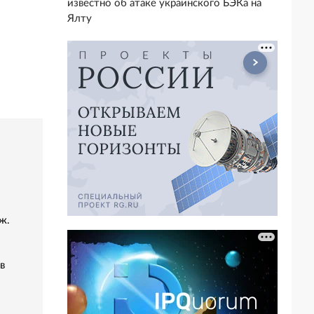
известно об атаке украинского БЭКа на
Ялту
ж.
в