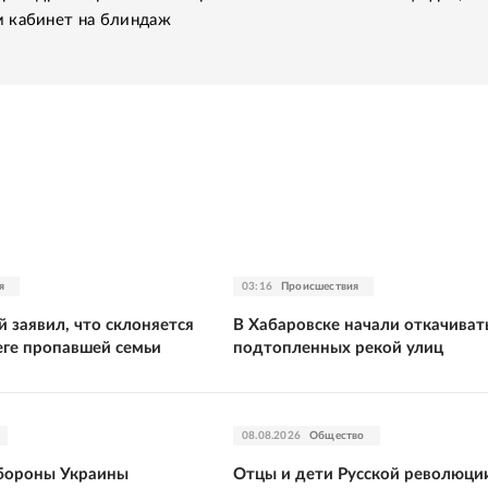
 кабинет на блиндаж
я
03:16
Происшествия
 заявил, что склоняется
В Хабаровске начали откачивать
еге пропавшей семьи
подтопленных рекой улиц
08.08.2026
Общество
бороны Украины
Отцы и дети Русской революции