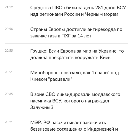
Средства ПВО сбили за день 281 дрон ВСУ
21:12
над регионами России и Черным морем
Страны Европы достигли антирекорда по
20:56
закачке газа в ПХГ за 14 лет
Грушко: Если Европа за мир на Украине, то
20:55
должна прекратить вооружать Киев
Минобороны показало, как "Герани" под
20:51
Киевом "расцвели"
В зоне СВО ликвидировали молдавского
20:35
наемника ВСУ, которого награждал
Залужный
МЭР: РФ рассчитывает заключить
20:21
безвизовые соглашения с Индонезией и