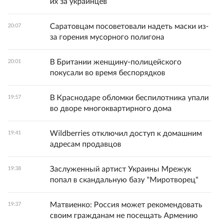
их за украинцев
Саратовцам посоветовали надеть маски из-
20:07
за горения мусорного полигона
В Британии женщину-полицейского
20:01
покусали во время беспорядков
В Краснодаре обломки беспилотника упали
19:57
во дворе многоквартирного дома
Wildberries отключил доступ к домашним
19:41
адресам продавцов
Заслуженный артист Украины Мрежук
19:38
попал в скандальную базу "Миротворец"
Матвиенко: Россия может рекомендовать
19:37
своим гражданам не посещать Армению