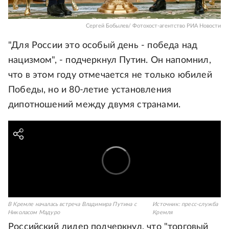
Сергей Бобылев/ Фотохост-агентство РИА Новости
"Для России это особый день - победа над
нацизмом", - подчеркнул Путин. Он напомнил,
что в этом году отмечается не только юбилей
Победы, но и 80-летие установления
дипотношений между двумя странами.
В Кремле началась встреча Владимира Путина с
Источник:
пресс-служба
Николасом Мадуро
Кремля
Российский лидер подчеркнул, что "торговый