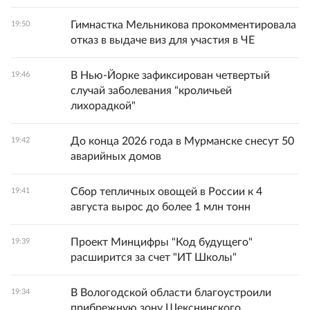
Гимнастка Мельникова прокомментировала
19:50
отказ в выдаче виз для участия в ЧЕ
В Нью-Йорке зафиксирован четвертый
19:46
случай заболевания "кроличьей
лихорадкой"
До конца 2026 года в Мурманске снесут 50
19:42
аварийных домов
Сбор тепличных овощей в России к 4
19:41
августа вырос до более 1 млн тонн
Проект Минцифры "Код будущего"
19:39
расширится за счет "ИТ Школы"
В Вологодской области благоустроили
19:34
прибрежную зону Шекснинского