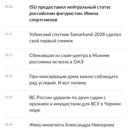
ISU предоставил нейтральный статус
19:13
российским фигуристам. Имена
спортсменов
Узбекский спутник Samarkand-2028 сделал
19:11
свой первый снимок
Сбежавшая из скам-центра в Мьянме
18:57
россиянка исчезла в ОАЭ
При консервации дома важно соблюдать
18:52
ряд условий. И вот почему
ВС России ударили по двум судам с
18:30
оружием и имуществом для ВСУ в Черном
море
Жену иноагента Александра Невзорова
18:18