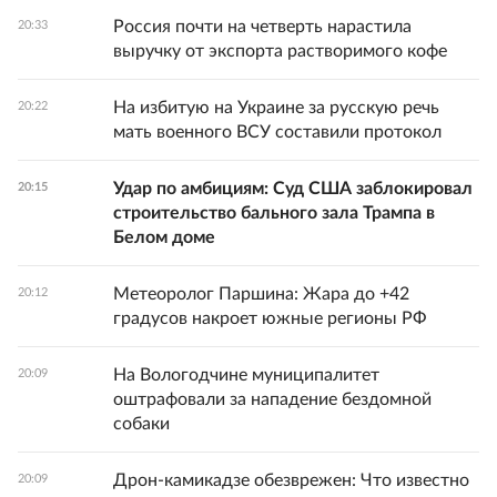
Россия почти на четверть нарастила
20:33
выручку от экспорта растворимого кофе
На избитую на Украине за русскую речь
20:22
мать военного ВСУ составили протокол
Удар по амбициям: Суд США заблокировал
20:15
строительство бального зала Трампа в
Белом доме
Метеоролог Паршина: Жара до +42
20:12
градусов накроет южные регионы РФ
На Вологодчине муниципалитет
20:09
оштрафовали за нападение бездомной
собаки
Дрон-камикадзе обезврежен: Что известно
20:09