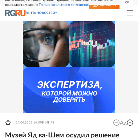
OK
принимаете условия
Пользовательского соглашения
СВЕЖИЙ НОМЕР
ПОДПИСКА
ЛЕНТА НОВОСТЕЙ
24.04.2025 14:09
В МИРЕ
Музей Яд ва-Шем осудил решение