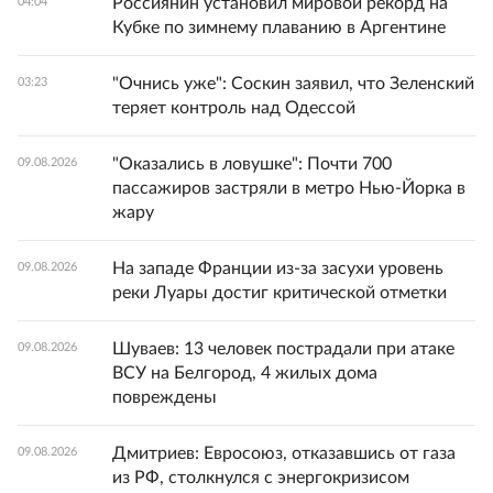
Россиянин установил мировой рекорд на
04:04
Кубке по зимнему плаванию в Аргентине
"Очнись уже": Соскин заявил, что Зеленский
03:23
теряет контроль над Одессой
"Оказались в ловушке": Почти 700
09.08.2026
пассажиров застряли в метро Нью-Йорка в
жару
На западе Франции из-за засухи уровень
09.08.2026
реки Луары достиг критической отметки
Шуваев: 13 человек пострадали при атаке
09.08.2026
ВСУ на Белгород, 4 жилых дома
повреждены
Дмитриев: Евросоюз, отказавшись от газа
09.08.2026
из РФ, столкнулся с энергокризисом