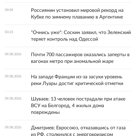
Россиянин установил мировой рекорд на
04:04
Кубке по зимнему плаванию в Аргентине
"Очнись уже": Соскин заявил, что Зеленский
03:23
теряет контроль над Одессой
Почти 700 пассажиров оказались заперты в
09.08.2026
вагонах метро при аномальной жаре
На западе Франции из-за засухи уровень
09.08.2026
реки Луары достиг критической отметки
Шуваев: 13 человек пострадали при атаке
09.08.2026
ВСУ на Белгород, 4 жилых дома
повреждены
Дмитриев: Евросоюз, отказавшись от газа
09.08.2026
из РФ, столкнулся с энергокризисом