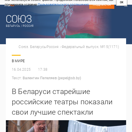
OK
принимаете условия
Пользовательского соглашения
СВЕЖИЙ НОМЕР
ПОДПИСКА
БЕЛАРУСЬ / РОССИЯ
Союз. Беларусь-Россия - Федеральный выпуск: №15(1171)
В МИРЕ
16.04.2025
17:38
Текст:
Валентин Пепеляев (pepel@sb.by)
В Беларуси старейшие
российские театры показали
свои лучшие спектакли