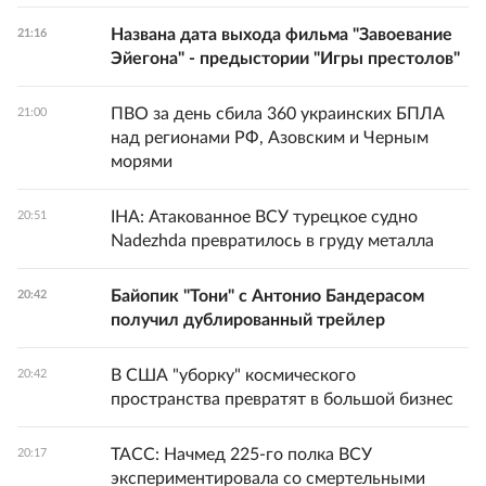
Названа дата выхода фильма "Завоевание
21:16
Эйегона" - предыстории "Игры престолов"
ПВО за день сбила 360 украинских БПЛА
21:00
над регионами РФ, Азовским и Черным
морями
IHA: Атакованное ВСУ турецкое судно
20:51
Nadezhda превратилось в груду металла
Байопик "Тони" с Антонио Бандерасом
20:42
получил дублированный трейлер
В США "уборку" космического
20:42
пространства превратят в большой бизнес
ТАСС: Начмед 225-го полка ВСУ
20:17
экспериментировала со смертельными