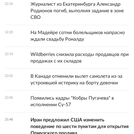
Журналист из Екатеринбурга Александр
22:26
Родионов погиб, выполняя задание в зоне
СВО
На Мадейре сотни болельщиков напрасно
22:20
ждали свадьбу Роналду
Wildberries снизила расходы продавцов при
22:10
продажах с их складов
В Канаде отменили вылет самолета из-за
22:02
устроившей истерику на борту девочки
Появились кадры "Кобры Пугачева" в
22:00
исполнении Су-57
Иран предложил США изменить
21:48
поведение по шести пунктам для открытия
Ормузского пролива