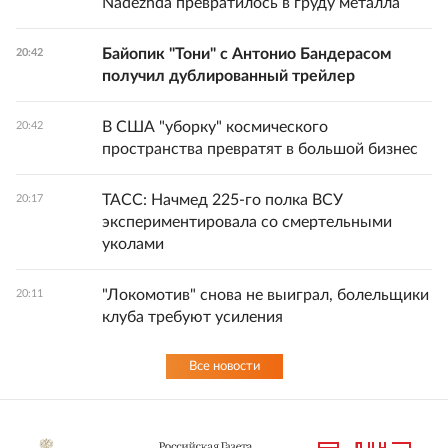
Nadezhda превратилось в груду металла
Байопик "Тони" с Антонио Бандерасом
20:42
получил дублированный трейлер
В США "уборку" космического
20:42
пространства превратят в большой бизнес
ТАСС: Начмед 225-го полка ВСУ
20:17
экспериментировала со смертельными
уколами
"Локомотив" снова не выиграл, болельщики
20:11
клуба требуют усиления
Все новости