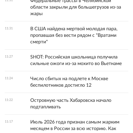
Федеральные трассы в Челябинской
11:31
области закрыли для большегрузов из-за
жары
В США найдена мертвой молодая пара,
11:31
пропавшая без вести рядом с "Вратами
смерти"
SHOT: Российская школьница получила
11:27
сильные ожоги из-за мохито во Вьетнаме
Число сбитых на подлете к Москве
11:24
беспилотников достигло 12
Островную часть Хабаровска начало
11:22
подтапливать
Июль 2026 года признан самым жарким
11:17
месяцем в России за всю историю. Как