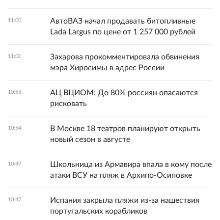
АвтоВАЗ начал продавать битопливные
11:00
Lada Largus по цене от 1 257 000 рублей
Захарова прокомментировала обвинения
11:00
мэра Хиросимы в адрес России
АЦ ВЦИОМ: До 80% россиян опасаются
10:58
рисковать
В Москве 18 театров планируют открыть
10:54
новый сезон в августе
Школьница из Армавира впала в кому после
10:49
атаки ВСУ на пляж в Архипо-Осиповке
Испания закрыла пляжи из-за нашествия
10:47
португальских корабликов