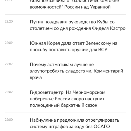
Advance заявила о "баллистическом окне
22:22
возможностей" России над Украиной
Путин поздравил руководство Кубы со
22:20
столетием со дня рождения Фиделя Кастро
Южная Корея дала ответ Зеленскому на
22:09
просьбу поставить оружие для ВСУ
Почему астматикам лучше не
22:07
злоупотреблять сладостями. Комментарий
врача
Гидрометцентр: На Черноморском
22:02
побережье России скоро наступит
полноценный бархатный сезон
Набиуллина предложила отрегулировать
22:00
систему штрафов за езду без ОСАГО