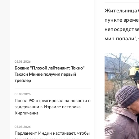
Жительница С
пункте време
непосредстве
мир попали", 
05.08.2026
Боевик "Плохой лейтенант: Токио"
Такаси Миике получил первый
трейлер
05.08.2026
Посол РФ отреагировал на новости о
задержании в Израиле историка
Кирпиченка
05.08.2026
Парламент Индии настаивает, чтобы