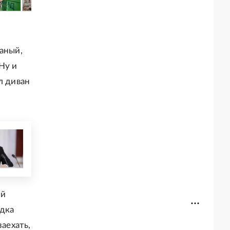
жаный,
Ну и
л диван
ой
едка
заехать,