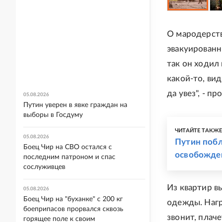
О мародерств
эвакуированн
так он ходил
какой-то, ви
да увез", - п
05.08.2026
Путин уверен в явке граждан на
выборы в Госдуму
ЧИТАЙТЕ ТАКЖ
05.08.2026
Путин побл
Боец Чир на СВО остался с
освобожде
последним патроном и спас
сослуживцев
Из квартир в
05.08.2026
Боец Чир на "буханке" с 200 кг
одежды. Нагр
боеприпасов прорвался сквозь
звонит, плаче
горящее поле к своим