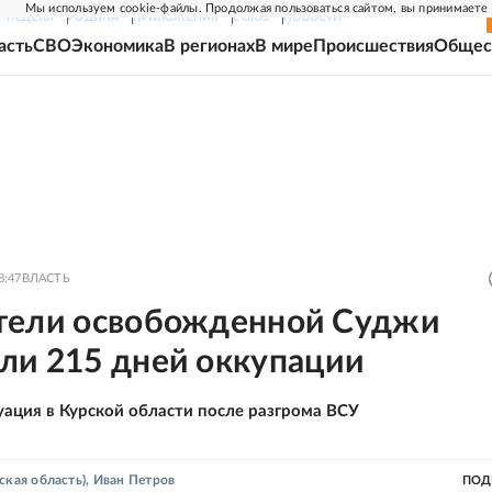
Мы используем cookie-файлы. Продолжая пользоваться сайтом, вы принимаете
Г-НЕДЕЛЯ
РОДИНА
ПРИЛОЖЕНИЯ
СОЮЗ
НОВОСТИ
асть
СВО
Экономика
В регионах
В мире
Происшествия
Общес
8:47
ВЛАСТЬ
тели освобожденной Суджи
ли 215 дней оккупации
уация в Курской области после разгрома ВСУ
ская область)
,
Иван Петров
ПОД