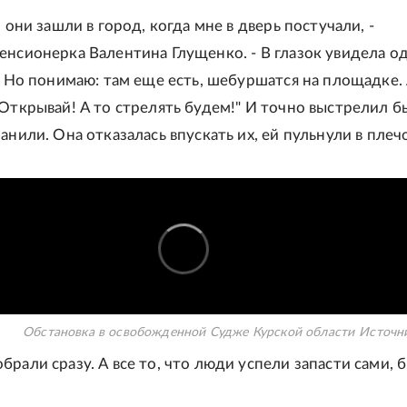
о они зашли в город, когда мне в дверь постучали, -
енсионерка Валентина Глущенко. - В глазок увидела од
т. Но понимаю: там еще есть, шебуршатся на площадке. 
"Открывай! А то стрелять будем!" И точно выстрелил б
анили. Она отказалась впускать их, ей пульнули в плечо
Обстановка в освобожденной Судже Курской области
Источн
брали сразу. А все то, что люди успели запасти сами, 