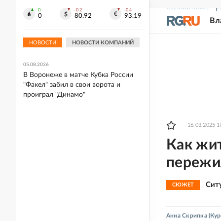
СВЕЖИЙ НОМЕР
Р
0
-0.2
-0.4
05.08.2026
0
80.92
93.19
Вл
"Спартак" разгромил "Оренбург" в
Кубке России, "Динамо" выиграло в
Воронеже
НОВОСТИ
НОВОСТИ КОМПАНИЙ
05.08.2026
В Воронеже в матче Кубка России
"Факел" забил в свои ворота и
проиграл "Динамо"
16.03.2025 1
Как жи
пережи
Сит
СЮЖЕТ
Анна Скрипка
(Кур