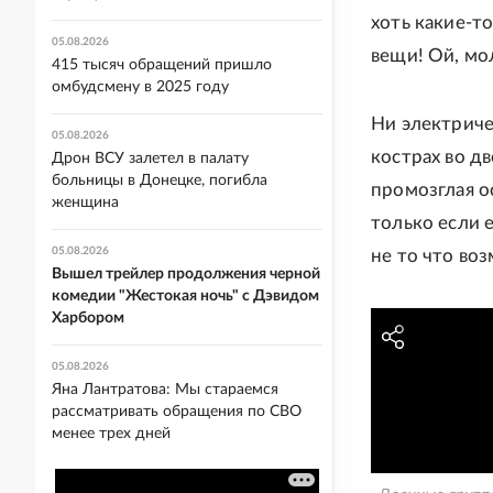
хоть какие-то
05.08.2026
вещи! Ой, мо
415 тысяч обращений пришло
омбудсмену в 2025 году
Ни электричес
05.08.2026
кострах во д
Дрон ВСУ залетел в палату
больницы в Донецке, погибла
промозглая ос
женщина
только если 
05.08.2026
не то что во
Вышел трейлер продолжения черной
комедии "Жестокая ночь" с Дэвидом
Харбором
05.08.2026
Яна Лантратова: Мы стараемся
рассматривать обращения по СВО
менее трех дней