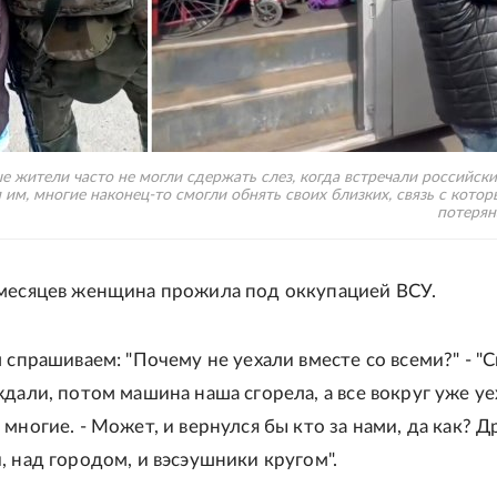
 жители часто не могли сдержать слез, когда встречали российски
 им, многие наконец-то смогли обнять своих близких, связь с кото
потерян
месяцев женщина прожила под оккупацией ВСУ.
 спрашиваем: "Почему не уехали вместе со всеми?" - "
дали, потом машина наша сгорела, а все вокруг уже уех
многие. - Может, и вернулся бы кто за нами, да как? 
, над городом, и вэсэушники кругом".