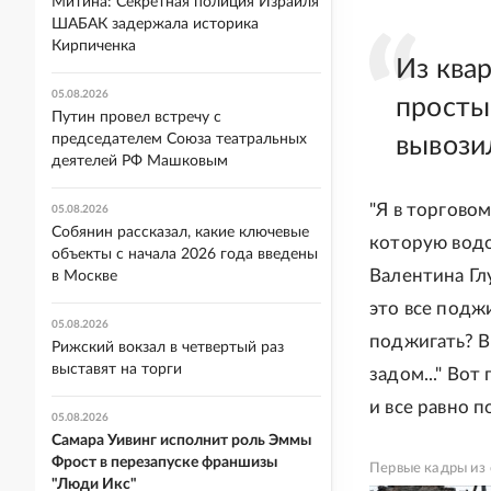
Митина: Секретная полиция Израиля
ШАБАК задержала историка
Кирпиченка
Из квар
05.08.2026
просты
Путин провел встречу с
председателем Союза театральных
вывози
деятелей РФ Машковым
"Я в торговом
05.08.2026
Собянин рассказал, какие ключевые
которую водо
объекты с начала 2026 года введены
Валентина Гл
в Москве
это все подж
05.08.2026
поджигать? В
Рижский вокзал в четвертый раз
выставят на торги
задом..." Вот
и все равно п
05.08.2026
Самара Уивинг исполнит роль Эммы
Фрост в перезапуске франшизы
Первые кадры из
"Люди Икс"