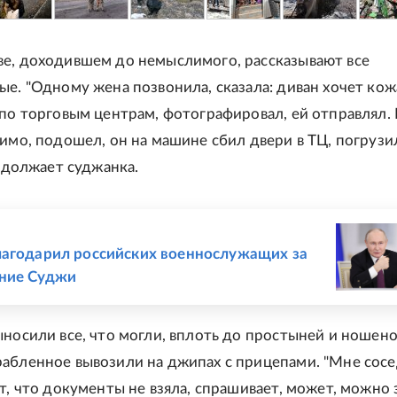
е, доходившем до немыслимого, рассказывают все
ые. "Одному жена позвонила, сказала: диван хочет ко
 по торговым центрам, фотографировал, ей отправлял. 
димо, подошел, он на машине сбил двери в ТЦ, погрузи
родолжает суджанка.
Е
агодарил российских военнослужащих за
ние Суджи
ыносили все, что могли, вплоть до простыней и ношен
абленное вывозили на джипах с прицепами. "Мне сос
т, что документы не взяла, спрашивает, может, можно 