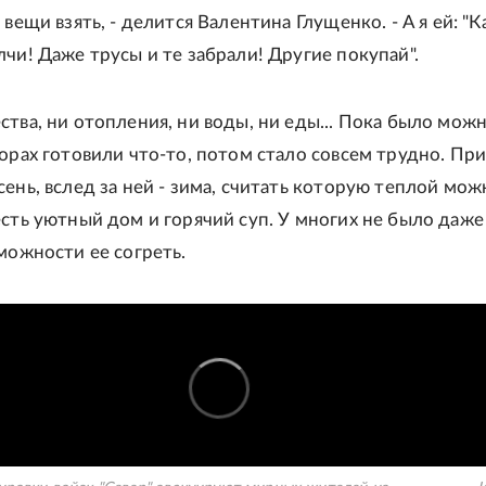
 вещи взять, - делится Валентина Глущенко. - А я ей: "К
лчи! Даже трусы и те забрали! Другие покупай".
тва, ни отопления, ни воды, ни еды... Пока было можн
ворах готовили что-то, потом стало совсем трудно. Пр
ень, вслед за ней - зима, считать которую теплой мож
есть уютный дом и горячий суп. У многих не было даже
зможности ее согреть.