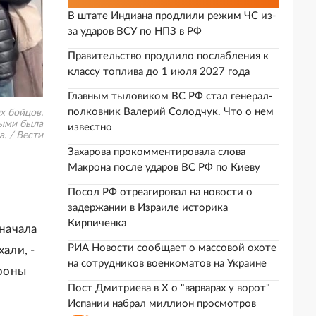
В штате Индиана продлили режим ЧС из-
за ударов ВСУ по НПЗ в РФ
Правительство продлило послабления к
классу топлива до 1 июля 2027 года
Главным тыловиком ВС РФ стал генерал-
полковник Валерий Солодчук. Что о нем
х бойцов.
рыми была
известно
а. / Вести
Захарова прокомментировала слова
Макрона после ударов ВС РФ по Киеву
Посол РФ отреагировал на новости о
задержании в Израиле историка
Кирпиченка
Сначала
РИА Новости сообщает о массовой охоте
али, -
на сотрудников военкоматов на Украине
Дроны
Пост Дмитриева в X о "варварах у ворот"
Испании набрал миллион просмотров