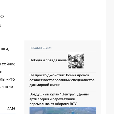
до
е
ошки,
РЕКОМЕНДУЕМ
Победа и правда наша!
ы сейчас
же
Не просто джойстик: Война дронов
олым-то
создает востребованных специалистов
для мирной жизни
выгнали
Воздушный кулак "Центра": Дроны,
артиллерия и перехватчики
перемалывают оборону ВСУ
1
/
34