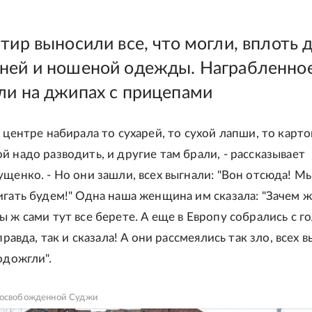
тир выносили все, что могли, вплоть 
ней и ношеной одежды. Награбленно
ли на джипах с прицепами
 центре набирала то сухарей, то сухой лапши, то карт
й надо разводить, и другие там брали, - рассказывает
ущенко. - Но они зашли, всех выгнали: "Вон отсюда! М
игать будем!" Одна наша женщина им сказала: "Зачем 
ы ж сами тут все берете. А еще в Европу собрались с г
 правда, так и сказала! А они рассмеялись так зло, всех 
одожгли".
 освобожденной Суджи