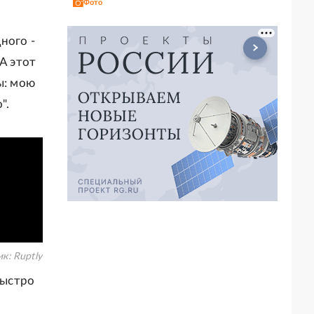
Фото
ного -
А этот
ы: мою
".
ик:
Ruptly
быстро