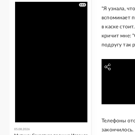
"Я узнала, чт
вспоминает п
в каске стои
кричит мне: 
подругу так р
Телефоны ото
закончилось.
05.08.2026