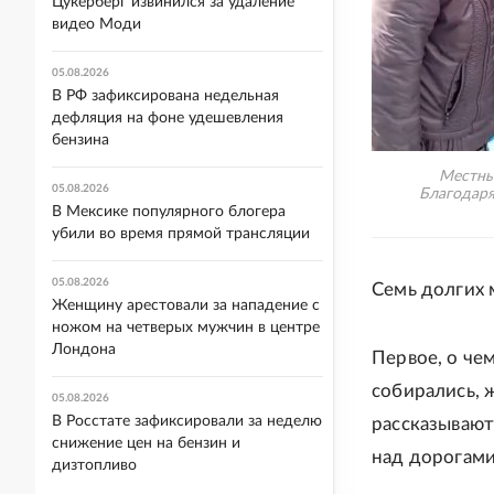
Цукерберг извинился за удаление
видео Моди
05.08.2026
В РФ зафиксирована недельная
дефляция на фоне удешевления
бензина
Местные
05.08.2026
Благодаря
В Мексике популярного блогера
убили во время прямой трансляции
05.08.2026
Семь долгих 
Женщину арестовали за нападение с
ножом на четверых мужчин в центре
Лондона
Первое, о чем
собирались, ж
05.08.2026
В Росстате зафиксировали за неделю
рассказывают 
снижение цен на бензин и
над дорогами
дизтопливо