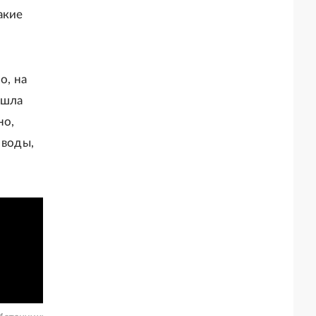
акие
о, на
ишла
но,
 воды,