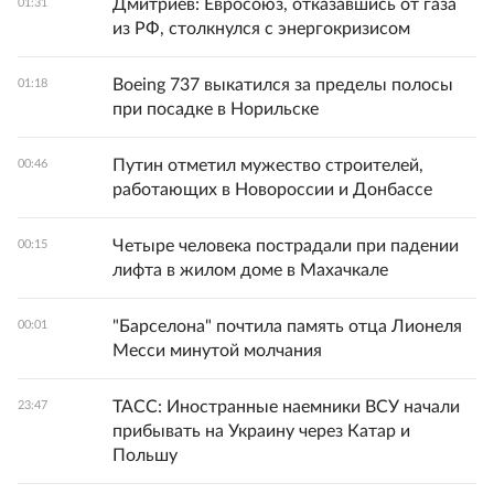
Дмитриев: Евросоюз, отказавшись от газа
01:31
из РФ, столкнулся с энергокризисом
Boeing 737 выкатился за пределы полосы
01:18
при посадке в Норильске
Путин отметил мужество строителей,
00:46
работающих в Новороссии и Донбассе
Четыре человека пострадали при падении
00:15
лифта в жилом доме в Махачкале
"Барселона" почтила память отца Лионеля
00:01
Месси минутой молчания
ТАСС: Иностранные наемники ВСУ начали
23:47
прибывать на Украину через Катар и
Польшу