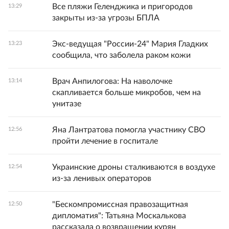
Все пляжи Геленджика и пригородов
13:29
закрыты из-за угрозы БПЛА
Экс-ведущая "России-24" Мария Гладких
13:23
сообщила, что заболела раком кожи
Врач Анпилогова: На наволочке
13:14
скапливается больше микробов, чем на
унитазе
Яна Лантратова помогла участнику СВО
12:56
пройти лечение в госпитале
Украинские дроны сталкиваются в воздухе
12:54
из-за ленивых операторов
"Бескомпромиссная правозащитная
12:50
дипломатия": Татьяна Москалькова
рассказала о возвращении курян