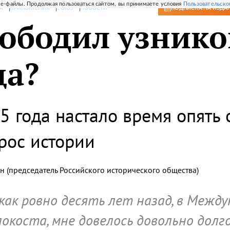
e-файлы. Продолжая пользоваться сайтом, вы принимаете условия
Пользовательско
А
ПРИЛОЖЕНИЯ
СОЮЗ
НОВОСТИ
ПОДПИСКА
НА ИЗДА
вободил узнико
ца?
5 года настало время опять 
рос истории
н
(председатель Российского исторического общества)
как ровно десять лет назад, в Межд
окоста, мне довелось довольно дол