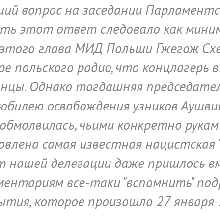
ий вопрос на заседании Парламентс
ать этот ответ следовало как миним
о этого глава МИД Польши Гжегож Сх
ире польского радио, что концлагерь 
инцы. Однако тогдашняя председате
в юбилею освобождения узников Аушв
е обмолвилась, чьими конкретно рукам
влена самая известная нацистская "
т нашей делегации даже пришлось в
ментариям все-таки "вспомнить" по
ытия, которое произошло 27 января 