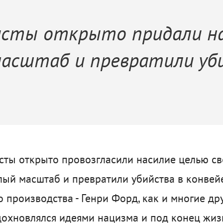
исты открыто придали н
асштаб и превратили уб
ты открыто провозгласили насилие целью св
ый масштаб и превратили убийства в конвейе
 производства - Генри Форд, как и многие др
дохновлялся идеями нацизма и под конец жи