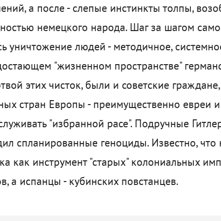
ений, а после - слепые инстинкты толпы, воз
ностью немецкого народа. Шаг за шагом само
сь уничтожение людей - методичное, системн
остающем "жизненном пространстве" германс
ртвой этих чисток, были и советские граждане
ых стран Европы - преимущественно евреи и 
луживать "избранной расе". Подручные Гитл
одил спланированные геноциды. Известно, что
ка как инструмент "старых" колониальных им
в, а испанцы - кубинских повстанцев.