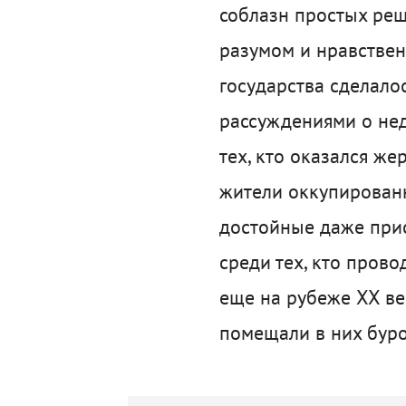
соблазн простых реш
разумом и нравствен
государства сделало
рассуждениями о нед
тех, кто оказался же
жители оккупированн
достойные даже прис
среди тех, кто пров
еще на рубеже XX ве
помещали в них буро