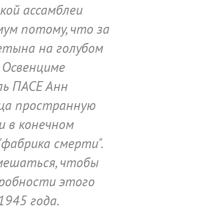
кой ассамблеи
ум потому, что за
етына на голубом
в Освенциме
ль ПАСЕ Анн
ица пространную
и в конечном
фабрика смерти".
мешаться, чтобы
дробности этого
1945 года.