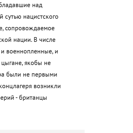
обладавшие над
й сутью нацистского
ое, сопровождаемое
кой нации. В числе
, и военнопленные, и
цыгане, якобы не
ера были не первыми
 концлагеря возникли
перий - британцы