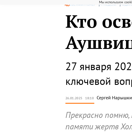
Мы используем cooki
СВЕЖИЙ НОМЕР
РГ-НЕДЕЛЯ
РОДИН
Кто ос
Аушви
27 января 202
ключевой воп
Сергей
Нарышки
26.01.2025
18:10
Прекрасно помню, 
памяти жертв Хол