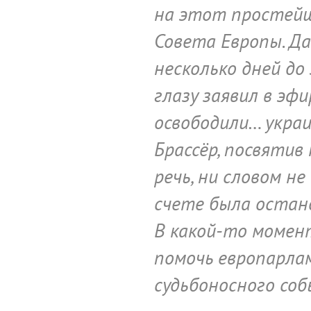
на этот простейш
Совета Европы. Д
несколько дней д
глазу заявил в эф
освободили… укра
Брассёр, посвяти
речь, ни словом н
счете была остано
В какой-то момен
помочь европарла
судьбоносного соб