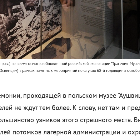
справа) во время осмотра обновленной российской экспозиции "Трагедия. Муче
Освенцим) в рамках памятных мероприятий по случаю 68-й годовщины освобо
монии, проходящей в польском музее "Аушвиц
ей не ждут тем более. К слову, нет там и пред
ольшинство узников этого страшного места. В
лей потомков лагерной администрации и охра