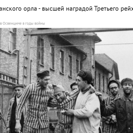
анского орла - высшей наградой Третьего рей
 в Освенциме в годы войны