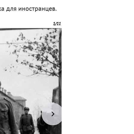
ха для иностранцев.
1
/
11