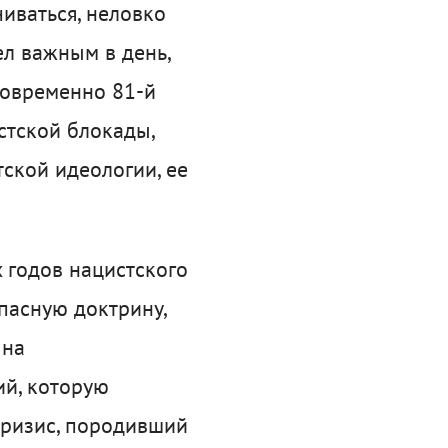
иваться, неловко
л важным в день,
новременно 81-й
тской блокады,
тской идеологии, ее
 годов нацистского
пасную доктрину,
 на
й, которую
кризис, породивший