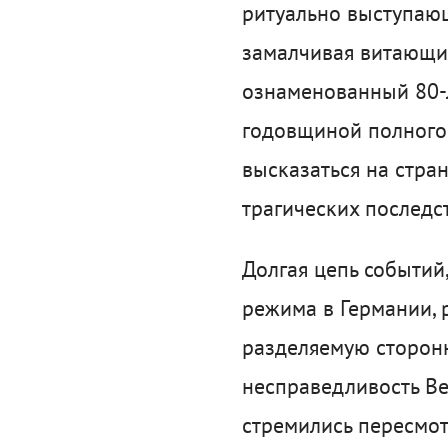
ритуально выступающ
замалчивая витающие
ознаменованный 80-
годовщиной полного
высказаться на стран
трагических последст
Долгая цепь событий
режима в Германии, 
разделяемую сторонн
несправедливость В
стремились пересмот