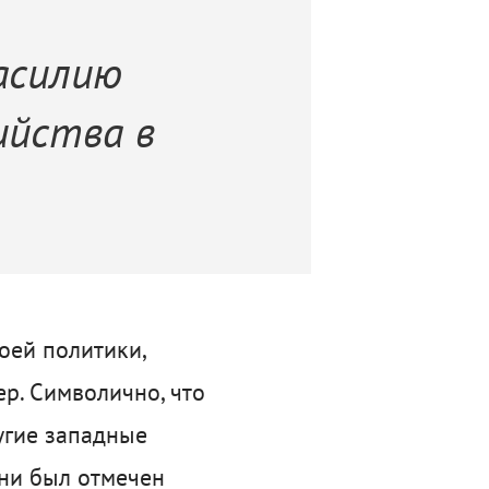
асилию
ийства в
оей политики,
р. Символично, что
угие западные
зни был отмечен