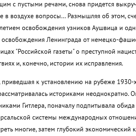
им с пустыми речами, снова придется выкруч
 в воздухе вопросы… Размышляя об этом, сче
летием освобождения узников Аушвица и од
 освобождения Ленинграда от немецко-фашис
ицах "Российской газеты" о преступной нацис
виях и, конечно, истории их исправления.
, приведшая к установлению на рубеже 1930-х
рассматривалась историками неоднократно. О
иками Гитлера, поначалу подпитывала обида
ерсальской системы международных отношени
реть многие, затем глубокий экономический 