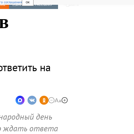
го соглашения
OK
Войти
НИЕ
ВКЛЮЧИТЬ РАССЫЛКУ
в
ответить на
ународный день
го ждать ответа