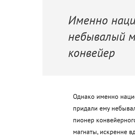
Именно нац
небывалый м
конвейер
Однако именно нацис
придали ему небывал
пионер конвейерного
магнаты, искренне в