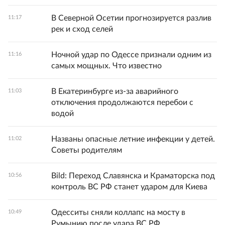
В Северной Осетии прогнозируется разлив
11:17
рек и сход селей
Ночной удар по Одессе признали одним из
11:16
самых мощных. Что известно
В Екатеринбурге из-за аварийного
11:03
отключения продолжаются перебои с
водой
Названы опасные летние инфекции у детей.
11:02
Советы родителям
Bild: Переход Славянска и Краматорска под
10:56
контроль ВС РФ станет ударом для Киева
Одесситы сняли коллапс на мосту в
10:49
Румынию после удара ВС РФ