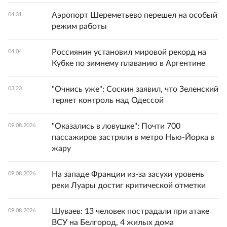
Аэропорт Шереметьево перешел на особый
04:31
режим работы
Россиянин установил мировой рекорд на
04:04
Кубке по зимнему плаванию в Аргентине
"Очнись уже": Соскин заявил, что Зеленский
03:23
теряет контроль над Одессой
"Оказались в ловушке": Почти 700
09.08.2026
пассажиров застряли в метро Нью-Йорка в
жару
На западе Франции из-за засухи уровень
09.08.2026
реки Луары достиг критической отметки
Шуваев: 13 человек пострадали при атаке
09.08.2026
ВСУ на Белгород, 4 жилых дома