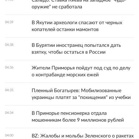
Сальдо: Ставка Киева на западное "чудо-
оружие" не сработала
В Якутии археологи спасают от черных
04:39
копателей останки мамонтов
В Бурятии иностранец попытался дать
04:38
взятку, чтобы остаться в России
Жители Приморья пойдут под суд по делу
04:36
о контрабанде морских ежей
Пленный Богатырев: Мобилизованные
04:35
украинцы платят за "похищения" из учебки
В Приморье пенсионерка отдала
04:34
мошенникам более 9 миллионов рублей
BZ: Жалобы и мольбы Зеленского о ракетах
04:00