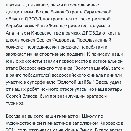
шахматы, плавание, лыжи и горнолыжные
дисциплины. В селе Быков Отрог в Саратовской
области ДРОЗД построил центр греко-римской
борьбы. Хоккей наибольшее развитие получил в
Апатитах и Кировске, где в рамках ДРОЗДа открыта
школа хоккея Сергея Федорова. Прославленный
хоккеист периодически приезжает к ребятам и
заряжает их на спортивные подвиги. К примеру, наши
юные хоккеисты заняли первое место в региональном
этапе Всероссийского турнира "Золотая шайба", затем
в ранге победителей всероссийского финала приняли
участие в суперфинале "Золотой шайбы". Здесь удача
от наших ребят немного отвернулась, но наш вратарь
Сергей Власов, был признан лучшим вратарем
турнира.
Всегда на высоте наши гимнастки. Школу по
художественной гимнастике в заполярном Кировске в
2011 году открывала сама Ирина Винер. В свое время