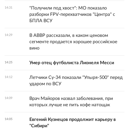
"Получили под хвост": МО показало
14:31
разборки FPV-перехватчиков "Центра" с
БПЛА ВСУ
В АВВР рассказали, в каком ценовом
14:29
сегменте продается хорошее российское
вино
Умер отец футболиста Лионеля Месси
14:25
Летчики Су-34 показали "Упыря-500" перед
14:12
ударом по ВСУ
Врач Майоров назвал заболевания, при
14:09
которых лучше не пить кофе натощак
Евгений Кузнецов продолжит карьеру в
14:05
"Сибири"