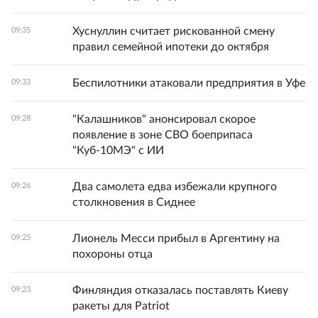
Хуснуллин считает рискованной смену
09:35
правил семейной ипотеки до октября
Беспилотники атаковали предприятия в Уфе
09:33
"Калашников" анонсировал скорое
09:28
появление в зоне СВО боеприпаса
"Куб-10МЭ" с ИИ
Два самолета едва избежали крупного
09:26
столкновения в Сиднее
Лионель Месси прибыл в Аргентину на
09:25
похороны отца
Финляндия отказалась поставлять Киеву
09:23
ракеты для Patriot