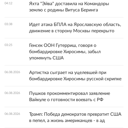
Яхта "Эйва" доставила на Командоры
04:12
землю с родины Витуса Беринга
Идет атака БПЛА на Ярославскую область,
03:38
движение в сторону Москвы перекрыто
Генсек ООН Гутерриш, говоря о
03:25
бомбардировке Хиросимы, забыл
упомянуть США
Артистка сыграет на уцелевшей при
06.08.2026
бомбардировке Хиросимы русской скрипке
Пушков прокомментировал заявление
06.08.2026
Вайкуле о готовности воевать с РФ
Трамп: Победа демократов превратит США
06.08.2026
в пепел, а жизнь американцев - в ад