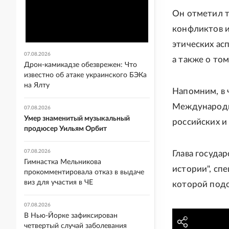
Он отметил т
конфликтов и
этических ас
07.08.2026
а также о том
Дрон-камикадзе обезврежен: Что
известно об атаке украинского БЭКа
на Ялту
Напомним, в 
Международно
07.08.2026
Умер знаменитый музыкальный
российских и
продюсер Уильям Орбит
07.08.2026
Глава госуда
Гимнастка Мельникова
истории", сп
прокомментировала отказ в выдаче
виз для участия в ЧЕ
которой под
07.08.2026
В Нью-Йорке зафиксирован
четвертый случай заболевания