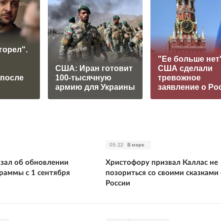
горел".
"Ее больше нет"
США: Иран готовит
США сделали
 после
100-тысячную
тревожное
армию для Украины
заявление о Ро
05:22
В мире
азал об обновлении
Христофору призвал Каллас не
раммы с 1 сентября
позориться со своими сказками
России