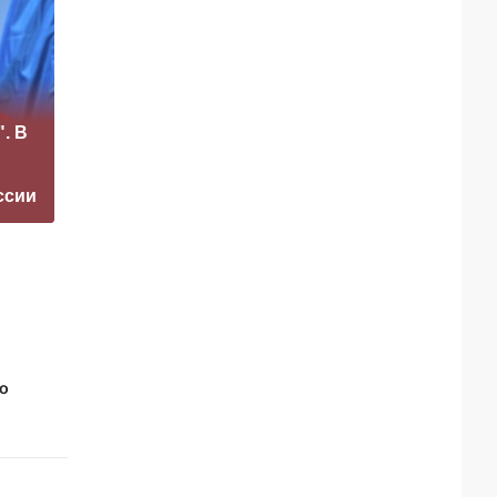
«Это конец всего»:
Заставим
. В
Захарова
раскаяться:
прокомментировал
союзник России
а фестиваль в
дал грозное
ссии
Юрмале
обещание
 о