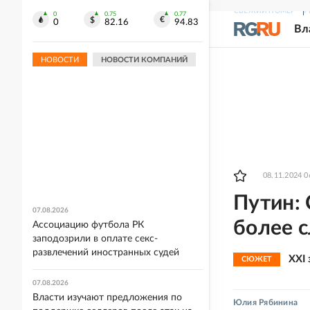
СВЕЖИЙ НОМЕР
Р
0
0.75
0.77
0
82.16
94.83
Вл
НОВОСТИ
НОВОСТИ КОМПАНИЙ
08.11.2024 0
Путин: 
07.08.2026
более 
Ассоциацию футбола РК
заподозрили в оплате секс-
развлечений иностранных судей
XXI
СЮЖЕТ
07.08.2026
Власти изучают предложения по
Юлия Рябинина