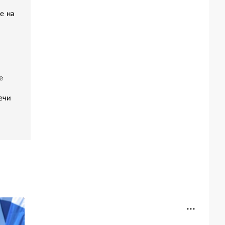
е на
е
ечи