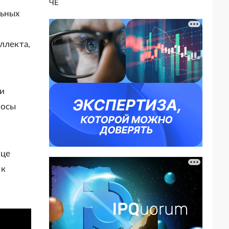
ЧЕ
льных
ллекта,
и
росы
нце
 к