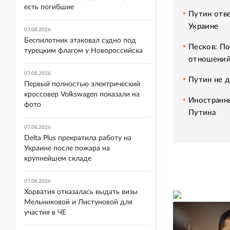
есть погибшие
Путин отве
Украине
07.08.2026
Беспилотник атаковал судно под
Песков: П
турецким флагом у Новороссийска
отношени
07.08.2026
Путин не 
Первый полностью электрический
кроссовер Volkswagen показали на
Иностранн
фото
Путина
07.08.2026
Delta Plus прекратила работу на
Украине после пожара на
крупнейшем складе
07.08.2026
Хорватия отказалась выдать визы
Мельниковой и Листуновой для
участия в ЧЕ