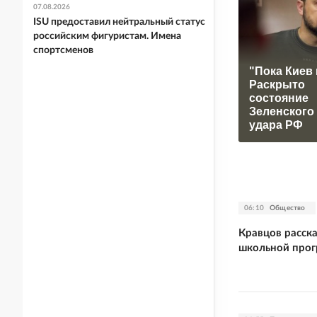
07.08.2026
ISU предоставил нейтральный статус
российским фигуристам. Имена
спортсменов
"Пока Киев 
Раскрыто
состояние
Зеленского
удара РФ
06:10
Общество
Кравцов расск
школьной прог