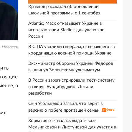
Кравцов рассказал об обновлении
школьной программы с 1 сентября
Atlantic: Маск отказывает Украине в
использовании Starlink для ударов по
России
В США уволили генерала, отвечавшего за
 Новости
координацию военной помощи Украине
Экс-министр обороны Украины Федоров
нить
выдвинул Зеленскому ультиматум
стоящие
В России зарегистрировали тест-систему
енее, а
на вирус Бундибуджио. Детали
разработки
Сын Усольцевой заявил, что верит в
версию о побеге пропавшей семьи
Фото
вил
Хорватия отказалась выдать визы
Мельниковой и Листуновой для участия в