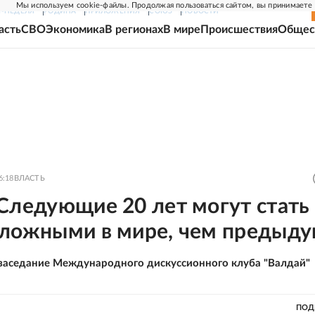
Мы используем cookie-файлы. Продолжая пользоваться сайтом, вы принимаете
Г-НЕДЕЛЯ
РОДИНА
ПРИЛОЖЕНИЯ
СОЮЗ
НОВОСТИ
асть
СВО
Экономика
В регионах
В мире
Происшествия
Общес
6:18
ВЛАСТЬ
Следующие 20 лет могут стать
сложными в мире, чем предыд
 заседание Международного дискуссионного клуба "Валдай"
ПОД