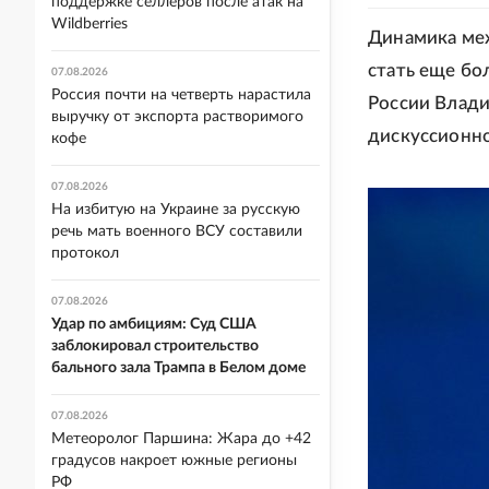
поддержке селлеров после атак на
Wildberries
Динамика меж
стать еще бо
07.08.2026
Россия почти на четверть нарастила
России Влад
выручку от экспорта растворимого
дискуссионно
кофе
07.08.2026
На избитую на Украине за русскую
речь мать военного ВСУ составили
протокол
07.08.2026
Удар по амбициям: Суд США
заблокировал строительство
бального зала Трампа в Белом доме
07.08.2026
Метеоролог Паршина: Жара до +42
градусов накроет южные регионы
РФ