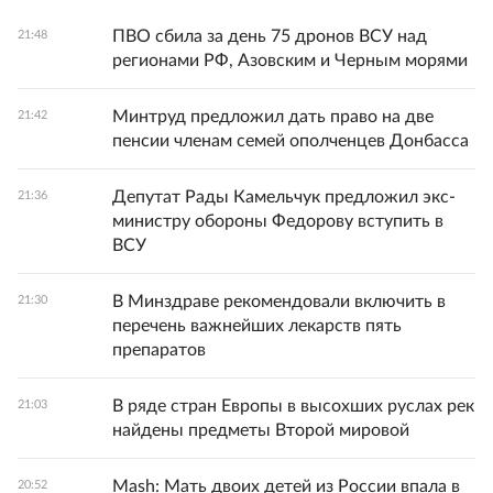
ПВО сбила за день 75 дронов ВСУ над
21:48
регионами РФ, Азовским и Черным морями
Минтруд предложил дать право на две
21:42
пенсии членам семей ополченцев Донбасса
Депутат Рады Камельчук предложил экс-
21:36
министру обороны Федорову вступить в
ВСУ
В Минздраве рекомендовали включить в
21:30
перечень важнейших лекарств пять
препаратов
В ряде стран Европы в высохших руслах рек
21:03
найдены предметы Второй мировой
Mash: Мать двоих детей из России впала в
20:52