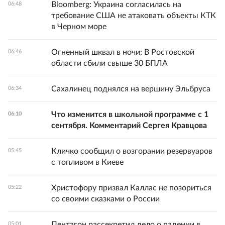
Bloomberg: Украина согласилась на
06:48
требование США не атаковать объекты КТК
в Черном море
Огненный шквал в ночи: В Ростовской
06:46
области сбили свыше 30 БПЛА
Сахалинец поднялся на вершину Эльбруса
06:34
Что изменится в школьной программе с 1
06:10
сентября. Комментарий Сергея Кравцова
Кличко сообщил о возгорании резервуаров
05:45
с топливом в Киеве
Христофору призвал Каллас не позориться
05:22
со своими сказками о России
Пентагон рассекретил дело о падении в
05:01