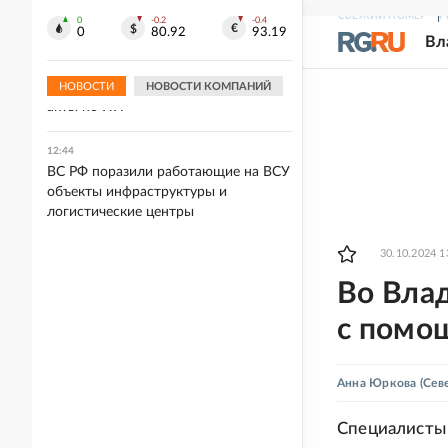
восемь человек
СВЕЖИЙ НОМЕР
Р
0
-0.2
-0.4
0
80.92
93.19
Вл
12:54
На площадке АНО "Цифровая
экономика" обсудили подзаконные
НОВОСТИ
НОВОСТИ КОМПАНИЙ
акты по ИИ
12:44
ВС РФ поразили работающие на ВСУ
объекты инфраструктуры и
логистические центры
30.10.2024 1
Во Вла
с помо
Анна Юркова
(Сев
Специалисты 