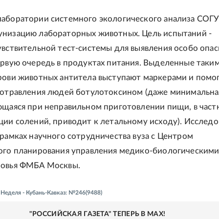
аборатории системного экологического анализа СОГУ
низацию лабораторных животных. Цель испытаний -
увствительной тест-системы для выявления особо опа
ервую очередь в продуктах питания. Выделенные таки
рови животных антитела выступают маркерами и помо
 отравления людей ботулотоксином (даже минимальна
ющаяся при неправильном приготовлении пищи, в част
ции солений, приводит к летальному исходу). Исследо
 рамках научного сотрудничества вуза с Центром
ого планирования управления медико-биологическим
ровья ФМБА Москвы.
- Неделя - Кубань-Кавказ: №246(9488)
"РОССИЙСКАЯ ГАЗЕТА" ТЕПЕРЬ В MAX!