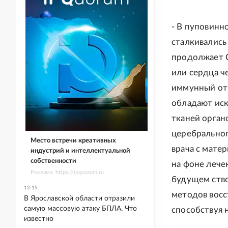
- В пуповинн
сталкивались 
продолжает С
или сердца ч
иммунный отв
обладают ис
тканей орган
церебральног
Место встречи креативных
врача с мате
индустрий и интеллектуальной
собственности
на фоне лечен
Реклама. https://ipquorum.ru
будущем ство
12:15
методов восс
В Ярославской области отразили
самую массовую атаку БПЛА. Что
способствуя 
известно