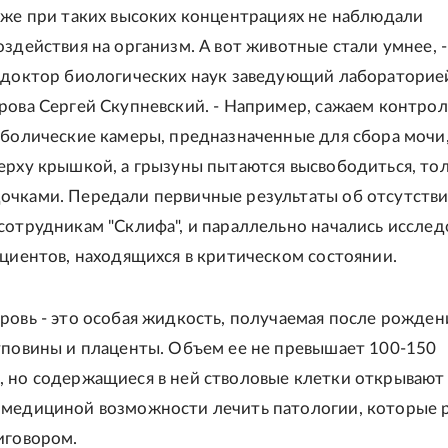
аже при таких высоких концентрациях не наблюдали
оздействия на организм. А вот животные стали умнее, -
 доктор биологических наук заведующий лаборатори
рова Сергей Скупневский. - Например, сажаем контро
аболические камеры, предназначенные для сбора мочи
ерху крышкой, а грызуны пытаются высвободиться, то
чками. Передали первичные результаты об отсутств
сотрудникам "Склифа", и параллельно начались исслед
ациентов, находящихся в критическом состоянии.
ровь - это особая жидкость, получаемая после рожден
уповины и плаценты. Объем ее не превышает 100-150
 но содержащиеся в ней стволовые клетки открывают
медициной возможности лечить патологии, которые 
иговором.