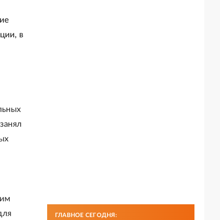
ние
ции, в
,
льных
занял
ых
ким
для
ГЛАВНОЕ СЕГОДНЯ: