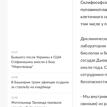
Склифософско
пуповиноплац
клеточного с
том числе у 
Доклинически
лаборатории 
12:41
биологии и б
Бывшего посла Украины в США
сосудах Дьюа
Стефанишину внесли в базу
"Миротворца"
около года. 
сотрудники п
12:40
безопасности
В Башкирии троих уфимцев осудили
за стрельбу на кладбище
- Мы внутрив
12:40
Жительница Таиланда призвала
свинкам) из 