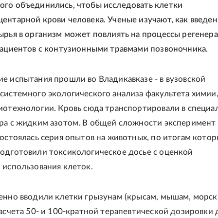
го объединились, чтобы исследовать клетки
ентарной крови человека. Ученые изучают, как введе
ырья в организм может повлиять на процессы регенера
пациентов с контузионными травмами позвоночника.
е испытания прошли во Владикавказе - в вузовской
системного экологического анализа факультета химии
иотехнологии. Кровь сюда транспортировали в специа
ра с жидким азотом. В общей сложности эксперимент 
Состоялась серия опытов на животных, по итогам котор
одготовили токсикологическое досье с оценкой
 использования клеток.
енно вводили клетки грызунам (крысам, мышам, морс
расчета 50- и 100-кратной терапевтической дозировки 