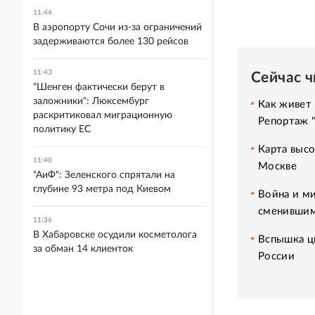
11:44
В аэропорту Сочи из-за ограничений
задерживаются более 130 рейсов
11:43
Сейчас 
"Шенген фактически берут в
заложники": Люксембург
Как живет 
раскритиковал миграционную
Репортаж 
политику ЕС
Карта высо
11:40
Москве
"АиФ": Зеленского спрятали на
глубине 93 метра под Киевом
Война и ми
сменившим
11:36
В Хабаровске осудили косметолога
Вспышка ци
за обман 14 клиенток
России