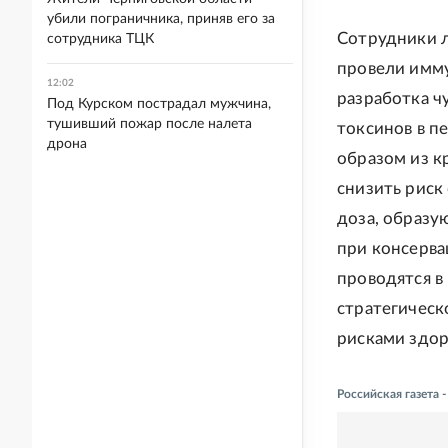
убили пограничника, приняв его за
Сотрудники л
сотрудника ТЦК
провели имму
12:02
разработка ч
Под Курском пострадал мужчина,
тушивший пожар после налета
токсинов в п
дрона
образом из к
снизить риск
доза, образу
при консерва
проводятся в
стратегическ
рисками здо
Российская газета 