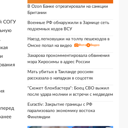
В Ozon Банке отреагировали на санкции
Британии
ей СОГУ
Военные РФ обнаружили в Зарнице сеть
подземных ходов ВСУ
льную
,
Наезд легковушки на толпу пешеходов в
Омске попал на видео
Фото
Видео
лкая
Захарова прокомментировала обвинения
ии
мэра Хиросимы в адрес России
ования
Мать убитых в Таиланде россиян
рассказала о нападках в соцсетях
"Сюжет блокбастера": Боец СВО выжил
ия
после удара молнии и встречи с медведем
Euractiv: Закрытие границы с РФ
 перед
парализовало экономику востока
ранее
Финляндии