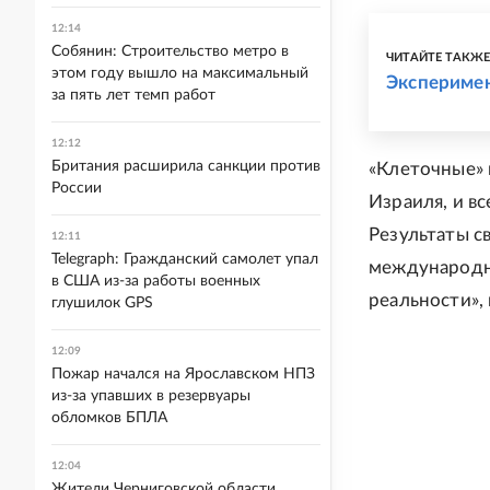
12:14
Собянин: Строительство метро в
ЧИТАЙТЕ ТАКЖ
этом году вышло на максимальный
Эксперимен
за пять лет темп работ
12:12
Британия расширила санкции против
«Клеточные» 
России
Израиля, и в
Результаты с
12:11
Telegraph: Гражданский самолет упал
международн
в США из-за работы военных
реальности», 
глушилок GPS
12:09
Пожар начался на Ярославском НПЗ
из-за упавших в резервуары
обломков БПЛА
12:04
Жители Черниговской области