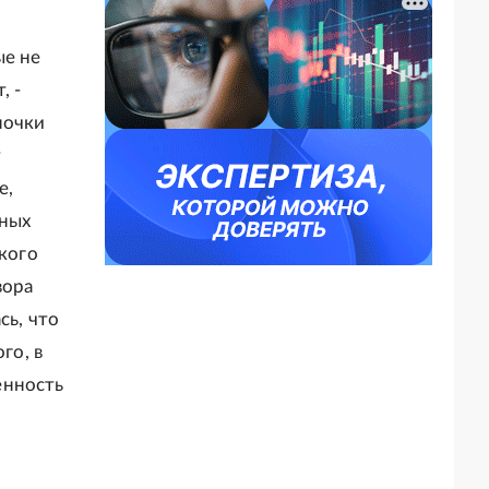
ые не
, -
почки
т
е,
нных
ского
вора
сь, что
го, в
енность