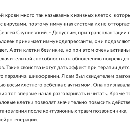
ой крови много так называемых наивных клеток, котор
с вирусами, поэтому иммунная система их не отторгает
ергей Скупневский. - Допустим, при трансплантации 
еловек принимает иммунодепрессанты, они подавляю
ет. А эти клетки безликие, но при этом очень активны
ключительной способностью к обновлению поврежде
ов. Такие свойства могут дать эффект при терапии дет
о паралича, шизофрении. Я сам был свидетелем разго
рью восьмилетнего ребенка с аутизмом. Она признавала
ия тот впервые начал разговаривать и читать. Кроме то
ловые клетки позволят значительно повысить действ
тановления после контузионных травм позвоночника,
нейрогенерации.