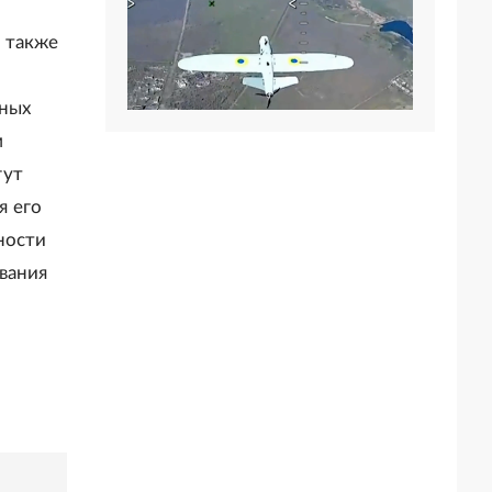
 также
сных
м
гут
я его
ности
вания
и