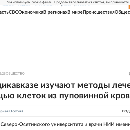
Мы используем cookie-файлы. Продолжая пользоваться сайтом, вы принимаете
Г-НЕДЕЛЯ
РОДИНА
ПРИЛОЖЕНИЯ
СОЮЗ
НОВОСТИ
асть
СВО
Экономика
В регионах
В мире
Происшествия
Общес
3:28
ОБЩЕСТВО
дикавказе изучают методы леч
щью клеток из пуповинной кро
ерная Осетия)
ПОД
Северо-Осетинского университета и врачи НИИ имени 