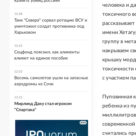
казнить убийц россиян
человека и д
токсичного в
12:28
Танк "Севера" сорвал ротацию ВСУ и
рассказывает
уничтожил солдат противника под
имени Хетагу
Харьковом
группу в мет
12:23
накрываем св
Соцфонд пояснил, как алименты
влияют на единое пособие
крышку мордо
токсичности 
12:23
с участием п
Восемь самолетов ушли на запасные
аэродромы из Сочи
Пуповинная к
12:21
Мирлинд Даку стал игроком
ребенка из п
"Спартака"
миллилитров,
современной 
считались пр