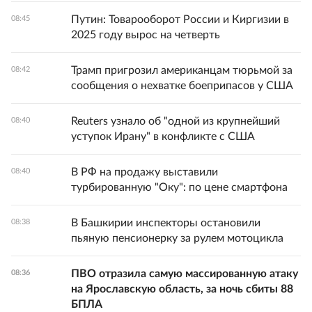
Путин: Товарооборот России и Киргизии в
08:45
2025 году вырос на четверть
Трамп пригрозил американцам тюрьмой за
08:42
сообщения о нехватке боеприпасов у США
Reuters узнало об "одной из крупнейший
08:40
уступок Ирану" в конфликте с США
В РФ на продажу выставили
08:40
турбированную "Оку": по цене смартфона
В Башкирии инспекторы остановили
08:38
пьяную пенсионерку за рулем мотоцикла
ПВО отразила самую массированную атаку
08:36
на Ярославскую область, за ночь сбиты 88
БПЛА