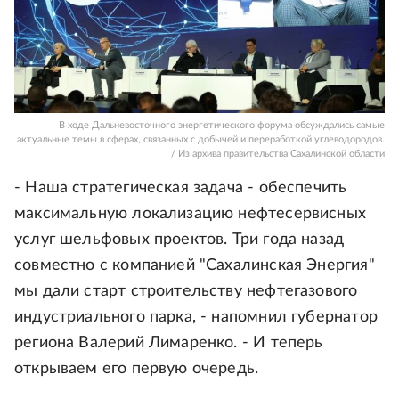
В ходе Дальневосточного энергетического форума обсуждались самые
актуальные темы в сферах, связанных с добычей и переработкой углеводородов.
/ Из архива правительства Сахалинской области
- Наша стратегическая задача - обеспечить
максимальную локализацию нефтесервисных
услуг шельфовых проектов. Три года назад
совместно с компанией "Сахалинская Энергия"
мы дали старт строительству нефтегазового
индустриального парка, - напомнил губернатор
региона Валерий Лимаренко. - И теперь
открываем его первую очередь.