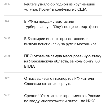
Reuters узнало об "одной из крупнейший
08:40
уступок Ирану" в конфликте с США
В РФ на продажу выставили
08:40
турбированную "Оку": по цене смартфона
В Башкирии инспекторы остановили
08:38
пьяную пенсионерку за рулем мотоцикла
ПВО отразила самую массированную атаку
08:36
на Ярославскую область, за ночь сбиты 88
БПЛА
Отказавшиеся от паспортов РФ жители
08:25
Словакии хотят их вернуть
Средний Урал занял второе место в России
08:24
по вводу многоэтажек и пятое - по ИЖС