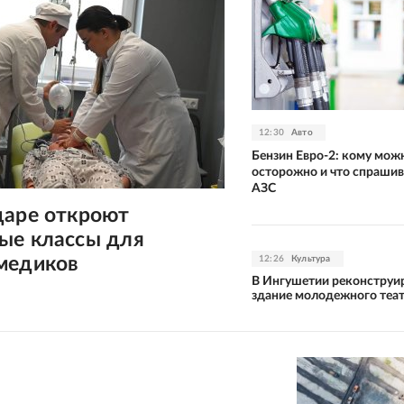
12:30
Авто
Бензин Евро-2: кому мож
осторожно и что спрашив
АЗС
даре откроют
ые классы для
медиков
12:26
Культура
В Ингушетии реконструи
здание молодежного теа