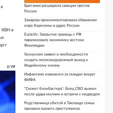
Британия расширила санкции против
 в
России
Захарова прокомментировала обвинения
мэра Хиросимы в адрес России
 КВН в
Euractiv: Закрытие границы с РФ
ых
парализовало экономику востока
удет
Финляндии
Хуснуллин заявил о необходимости
создать железнодорожный выход к
Индийскому океану
1
/
19
Инфантино извинился за скандал вокруг
ФИФА
"Сюжет блокбастера": Боец СВО выжил
после удара молнии и встречи с медведем
Родственница убитой в Таиланде семьи
призвала казнить преступников