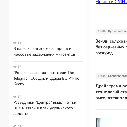
Новости СМИ
12:38
Происшестви
Земли сельхозн
09:58
без серьезных
В парках Подмосковья прошли
госнужд
массовые задержания мигрантов
09:57
"Россия выиграла": читатели The
12:35
Свердловская
Telegraph обсудили удары ВС РФ по
Киеву
Драйверами ро
технологий ст
09:57
высокотехноло
Разведчики "Центра" вышли в тыл
ВСУ и взяли в плен украинского
солдата
09:53