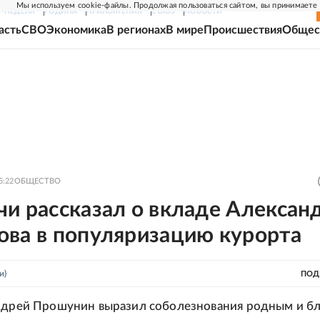
Мы используем cookie-файлы. Продолжая пользоваться сайтом, вы принимаете
Г-НЕДЕЛЯ
РОДИНА
ПРИЛОЖЕНИЯ
СОЮЗ
НОВОСТИ
асть
СВО
Экономика
В регионах
В мире
Происшествия
Общес
5:22
ОБЩЕСТВО
и рассказал о вкладе Алексан
ова в популяризацию курорта
и)
ПОД
ндрей Прошунин выразил соболезнования родным и б