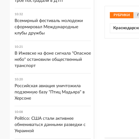
трое пострадали в ДТП
10:32
РУБРИКИ
Всемирный фестиваль молодежи
сформировал Международные
Краснодарск
клубы дружбы
10:21
В Ижевске на фоне сигнала "Опасное
небо" остановили общественный
транспорт
10:20
Российская авиация уничтожила
подземную базу "Птиц Мадьяра" в
Херсоне
10:08
Politico: США стали активнее
обмениваться данными разведки с
Украиной