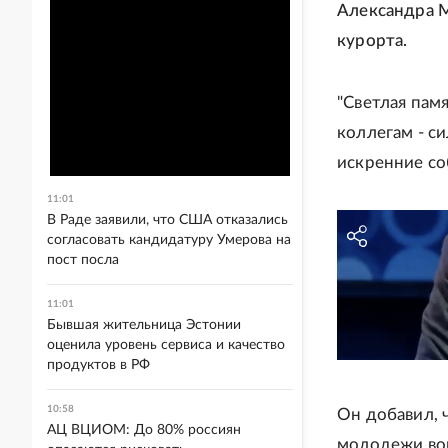
Александра М
курорта.
"Светлая пам
коллегам - с
искренние со
11:01
В Раде заявили, что США отказались
согласовать кандидатуру Умерова на
пост посла
11:01
Бывшая жительница Эстонии
оценила уровень сервиса и качество
продуктов в РФ
10:58
Он добавил, 
АЦ ВЦИОМ: До 80% россиян
молодежи вок