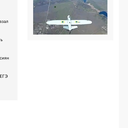
азал
ть
сиян
 ЕГЭ