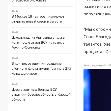
опасаются рисковать
развитию оте
10:54
популяризаци
В Москве 18 театров планируют
открыть новый сезон в августе
"Мы с огромн
10:49
Сочи. Благод
Школьница из Армавира впала в
кому после атаки ВСУ на пляж в
талантов. Уве
Архипо-Осиповке
процветать", 
10:47
В конгрессе оценили создание
Умер ведущий КВ
атомного флота имени Трампа в 275
млрд долларов
10:40
Шесть элитных бригад ВСУ
утратили боеспособность в Курской
области