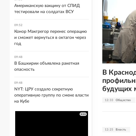
Американскую вакцину от СПИД
тестировали на солдатах ВСУ
09:52
Конор Макгрегор перенес операцию
и сможет вернуться в октагон через
год
09:48
В Башкирии объявлена ракетная
опасность
В Красно
профильн
09:48
будущих 
NYT: ЦРУ создало секретную
оперативную группу по смене власти
12:33
Общество
на Кубе
12:25
Власть