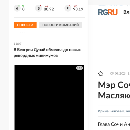
технологий
СВЕЖИЙ НОМЕР
Р
0
-0.2
-0.4
0
80.92
93.19
Вл
11:09
NYT: Конфликт на Украине
превратился в борьбу за господство
НОВОСТИ
НОВОСТИ КОМПАНИЙ
в небе
11:07
В Венгрии Дунай обмелел до новых
рекордных минимумов
09.09.2024 1
Мэр Соч
Масляк
Ирина Белова
(Соч
Глава Сочи А