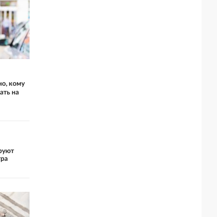
но, кому
ать на
руют
тра