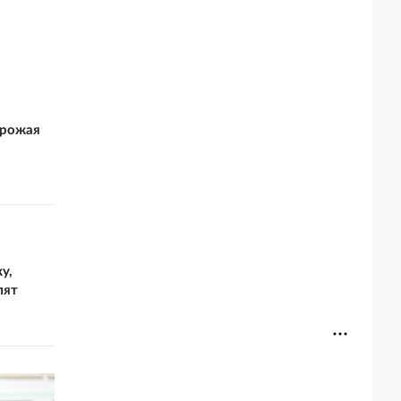
урожая
у,
лят