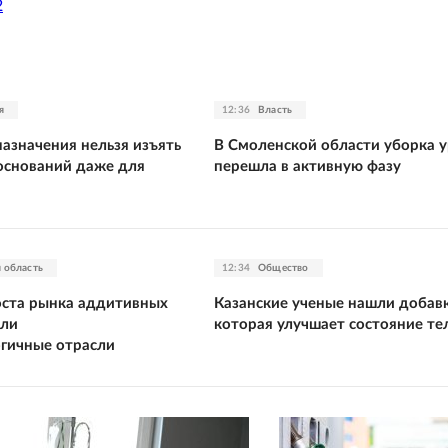
2
я
12:36
Власть
азначения нельзя изъять
В Смоленской области уборка 
 оснований даже для
перешла в активную фазу
 область
12:34
Общество
ста рынка аддитивных
Казанские ученые нашли добавк
али
которая улучшает состояние те
гичные отрасли