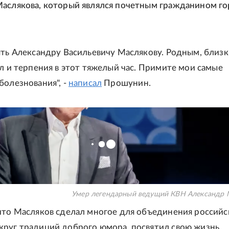
аслякова, который являлся почетным гражданином го
ять Александру Васильевичу Маслякову. Родным, близк
ил и терпения в этот тяжелый час. Примите мои самые
болезнования", -
написал
Прошунин.
Умер легендарный ведущий КВН Александр 
что Масляков сделал многое для объединения россий
руг традиций доброго юмора, посвятил свою жизнь