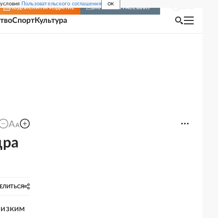
 условия
Пользовательского соглашения
OK
Войти
ПОДПИСКА
НА ИЗДАНИЕ
ВКЛЮЧИТЬ РАССЫЛКУ
тво
Спорт
Культура
дра
ЕЛИТЬСЯ
лизким