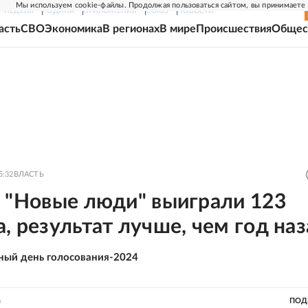
Мы используем cookie-файлы. Продолжая пользоваться сайтом, вы принимаете
Г-НЕДЕЛЯ
РОДИНА
ПРИЛОЖЕНИЯ
СОЮЗ
НОВОСТИ
асть
СВО
Экономика
В регионах
В мире
Происшествия
Общес
5:32
ВЛАСТЬ
: "Новые люди" выиграли 123
, результат лучше, чем год на
ный день голосования-2024
а
ПОД