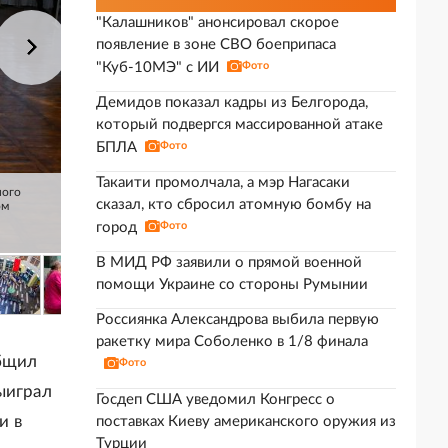
"Калашников" анонсировал скорое
появление в зоне СВО боеприпаса
"Куб-10МЭ" с ИИ
Фото
Демидов показал кадры из Белгорода,
который подвергся массированной атаке
БПЛА
Фото
Такаити промолчала, а мэр Нагасаки
ного
сказал, кто сбросил атомную бомбу на
ом
город
Фото
В МИД РФ заявили о прямой военной
помощи Украине со стороны Румынии
Россиянка Александрова выбила первую
ракетку мира Соболенко в 1/8 финала
общил
Фото
ыиграл
Госдеп США уведомил Конгресс о
и в
поставках Киеву американского оружия из
Турции