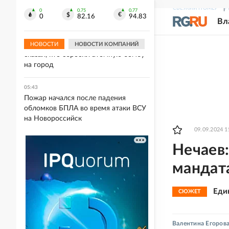
восстановлено во всех регионах
СВЕЖИЙ НОМЕР
Р
Беларуси
0
0.75
0.77
0
82.16
94.83
Вл
06:10
Такаити промолчала, а мэр Нагасаки
НОВОСТИ
НОВОСТИ КОМПАНИЙ
сказал, кто сбросил атомную бомбу
на город
05:43
Пожар начался после падения
обломков БПЛА во время атаки ВСУ
на Новороссийск
09.09.2024 1
Нечаев
мандата
Еди
СЮЖЕТ
Валентина Егоров