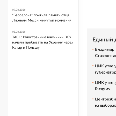
09.08.2026
"Барселона" почтила память отца
Лионеля Месси минутой молчания
08.08.2026
ТАСС: Иностранные наемники ВСУ
Единый 
начали прибывать на Украину через
Катар и Польшу
Владимир 
Ставропол
ЦИК утверд
губернато
ЦИК утвер
Госдуму
Центризби
на выборах