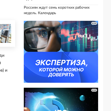
Россиян ждут семь коротких рабочих
недель. Календарь
ди
й
в) и