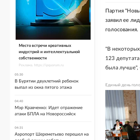
Партия "Новы
заявил ее ли
голосования.
Место встречи креативных
"В некоторых
индустрий и интеллектуальной
123 депутата
собственности
Реклама. https://ipquorum.ru
была лучше", 
05:30
В Бурятии двухлетний ребенок
Единый день гол
выпал из окна пятого этажа
04:40
Мэр Кравченко: Идет отражение
атаки БПЛА на Новороссийск
04:31
Аэропорт Шереметьево перешел на