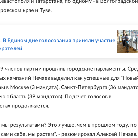
евастополя и Татарстана, по одному - в Волгоградской
ровском крае и Туве.
Е
 В Едином дне голосования приняли участие
ирателей
19 членов партии прошлив городские парламенты. Сре
х кампаний Нечаев выделил как успешные для "Новы
ы в Москве (3 мандата), Санкт-Петербурга (36 мандато
ю область (39 мандатов). Подсчет голосов в
етах продолжается.
 мы результатами? Это лучше, чем в прошлом году, по
сами себе, мы растем", - резюмировал Алексей Нечаев.