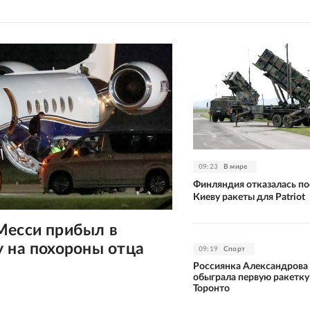
09:23
В мире
Финляндия отказалась по
Киеву ракеты для Patriot
Месси прибыл в
 на похороны отца
09:19
Спорт
Россиянка Александрова
обыграла первую ракетку
Торонто