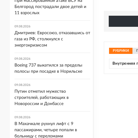
При массированной атаке ВСУ на
Белгород пострадали двое детей и
11 взрослых
09.08.2026
Дмитриев: Евросоюз, отказавшись от
газа из РФ, столкнулся с
энергокризисом
РУБРИКИ
09.08.2026
Внутренняя 
Boeing 737 выкатился за пределы
полосы при посадке в Норильске
09.08.2026
Путин отметил мужество
строителей, работающих в
Новороссии и Донбассе
09.08.2026
В Махачкале рухнул лифт с 9
пассажирами, четыре попали в
больницу с переломами