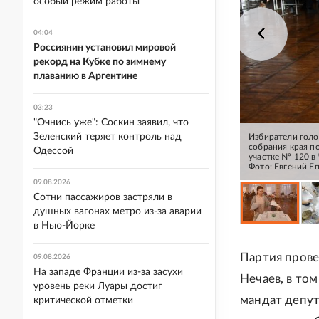
особый режим работы
04:04
Россиянин установил мировой
рекорд на Кубке по зимнему
плаванию в Аргентине
03:23
"Очнись уже": Соскин заявил, что
Зеленский теряет контроль над
Избиратели голо
собрания края п
Одессой
участке № 120 в 
Фото: Евгений Е
09.08.2026
Сотни пассажиров застряли в
душных вагонах метро из-за аварии
в Нью-Йорке
Партия прове
09.08.2026
На западе Франции из-за засухи
Нечаев, в то
уровень реки Луары достиг
мандат депут
критической отметки