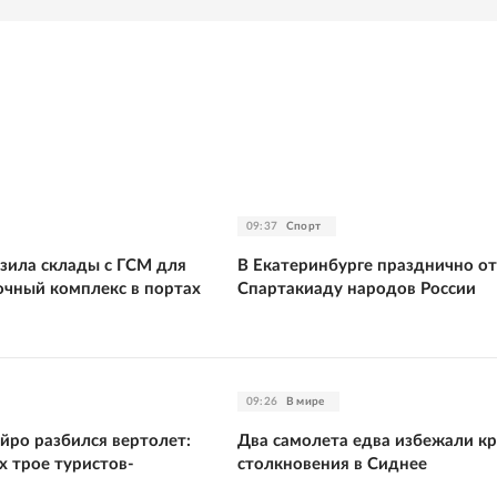
09:37
Спорт
зила склады с ГСМ для
В Екатеринбурге празднично о
очный комплекс в портах
Спартакиаду народов России
09:26
В мире
йро разбился вертолет:
Два самолета едва избежали к
х трое туристов-
столкновения в Сиднее