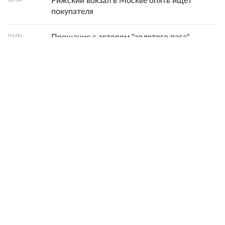
Рижский вокзал в Москве опять ищет
покупателя
Прощание с автором "золотого паса"
03:00
Иваном Едешко пройдет 7 августа в Москве
В Киеве заявили о присутствии на Украине
07.08.2026
около 16 тысяч наемников из 72 стран
Москвичей спасают от жары бесплатной
07.08.2026
раздачей холодной воды
Офицер Соловьев рассказал о бойце,
07.08.2026
который четыре месяца вел разведку в тылу
ВСУ
Лебедев: Построенные при Порошенко
07.08.2026
укрепления Славянска и Краматорска
неэффективны