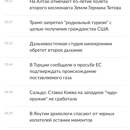
На Алтае отмечают 65-летие полета
06:12
второго космонавта Земли Германа Титова
Трамп запретил "родильный туризм" с
05:57
целью получения гражданства США
Дальневосточная студия кинохроники
05:52
обретет второе дыхание
В Турции сообщили о просьбе ЕС
05:44
подтверждать происхождение
поставляемого газа
Сальдо: Ставка Киева на западное "чудо-
04:58
оружие" не сработала
В Якутии археологи спасают от черных
04:39
копателей останки мамонтов