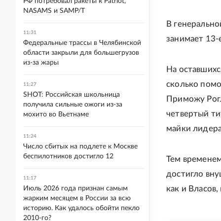
РФ потребовал ракеты к Patriot,
NASAMS и SAMP/T
В генерально
11:31
занимает 13-е
Федеральные трассы в Челябинской
области закрыли для большегрузов
из-за жары
На оставшихся
сколько помо
11:27
SHOT: Российская школьница
Приможу Рогл
получила сильные ожоги из-за
четвертый ти
мохито во Вьетнаме
майки лидера
11:24
Число сбитых на подлете к Москве
беспилотников достигло 12
Тем временем
достигло вну
11:17
как и Власов
Июль 2026 года признан самым
жарким месяцем в России за всю
историю. Как удалось обойти пекло
2010-го?