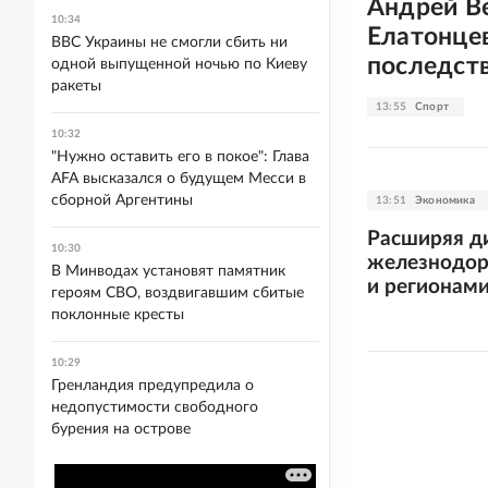
Андрей В
10:34
Елатонце
ВВС Украины не смогли сбить ни
последст
одной выпущенной ночью по Киеву
ракеты
13:55
Спорт
10:32
"Нужно оставить его в покое": Глава
AFA высказался о будущем Месси в
сборной Аргентины
13:51
Экономика
Расширяя ди
10:30
железнодор
В Минводах установят памятник
и регионам
героям СВО, воздвигавшим сбитые
поклонные кресты
10:29
Гренландия предупредила о
недопустимости свободного
бурения на острове