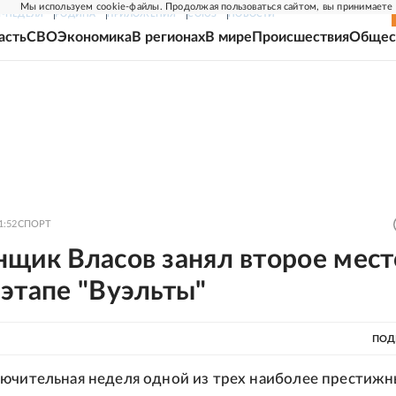
Мы используем cookie-файлы. Продолжая пользоваться сайтом, вы принимаете
Г-НЕДЕЛЯ
РОДИНА
ПРИЛОЖЕНИЯ
СОЮЗ
НОВОСТИ
асть
СВО
Экономика
В регионах
В мире
Происшествия
Общес
1:52
СПОРТ
щик Власов занял второе мест
этапе "Вуэльты"
ПОД
ючительная неделя одной из трех наиболее престиж