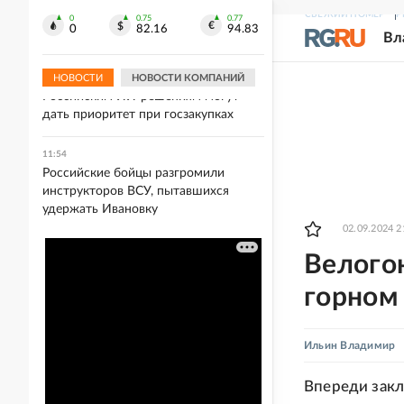
Мирошник назвал историю про
СВЕЖИЙ НОМЕР
Р
"похищенных детей" очередным
0
0.75
0.77
0
82.16
94.83
Вл
бредом
НОВОСТИ
НОВОСТИ КОМПАНИЙ
12:00
Российским ИИ-решениям могут
дать приоритет при госзакупках
11:54
Российские бойцы разгромили
инструкторов ВСУ, пытавшихся
удержать Ивановку
02.09.2024 2
Велогон
горном 
Ильин Владимир
Впереди закл