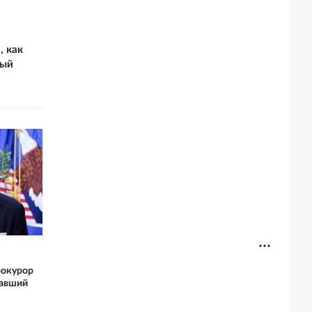
, как
ный
рокурор
авший