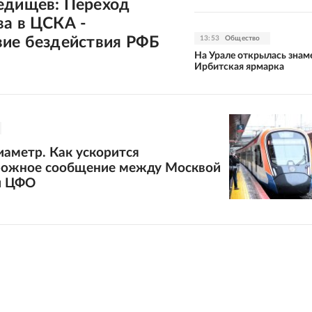
едищев: Переход
ва в ЦСКА -
вие бездействия РФБ
13:53
Общество
На Урале открылась знам
Ирбитская ярмарка
аметр. Как ускорится
ожное сообщение между Москвой
и ЦФО