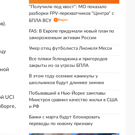
"Получили под хвост": МО показало
разборки FPV-перехватчиков "Центра" с
Видео
БПЛА ВСУ
в).
FAS: В Европе придумали новый план по
замороженным активам России
Умер отец футболиста Лионеля Месси
нцу
Все пляжи Геленджика и пригородов
закрыты из-за угрозы БПЛА
сной
В этом году осенние каникулы у
школьников будут длиннее зимних
Побывавший в Нью-Йорке замглавы
ой UCI
Минстроя сравнил качество жилья в США
борге,
и РФ
Банки с марта будут блокировать
переводы по новому признаку