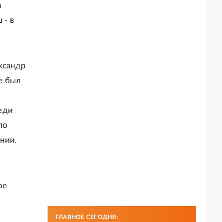
а
 - в
ксандр
е был
еди
ло
нии.
ое
ГЛАВНОЕ СЕГОДНЯ: