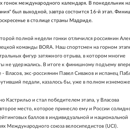
 гонок международного календаря. В понедельник н
ния" был выходной, завтра состоится 16-й этап. Финиш
скресенье в столице страны Мадриде.
второй полной недели гонки отличился россиянин Але
мецкой команды BORA. Наш спортсмен на горном этап
тральных фигур затяжного отрыва, в котором многие
ы не удержались. В итоге к финишному подъему впер
е - Власов, экс-россиянин Павел Сиваков и испанец Паб
рутивший педали, казалось бы, уже в полном изнеможе
о Кастрильо и стал победителем этапа, у Власова
второе место, которое принесло ему и России солидн
ейтинговых баллов в индивидуальной и национальной
ях Международного союза велосипедистов (UCI).