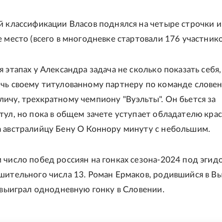
й классификации Власов поднялся на четыре строчки и
 место (всего в многодневке стартовали 176 участнико
 этапах у Александра задача не сколько показать себя,
чь своему титулованному партнеру по команде слове
ичу, трехкратному чемпиону "Вуэльты". Он бьется за
тул, но пока в общем зачете уступает обладателю кра
 австралийцу Бену О Коннору минуту с небольшим.
 число побед россиян на гонках сезона-2024 под эгид
шительного числа 13. Роман Ермаков, родившийся в Вы
, выиграл однодневную гонку в Словении.