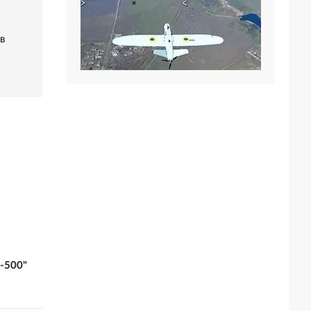
в
-500"