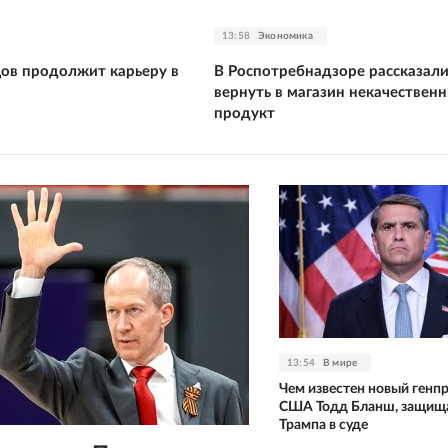
13:58
Экономика
цов продолжит карьеру в
В Роспотребнадзоре рассказали
вернуть в магазин некачествен
продукт
13:54
В мире
Чем известен новый генп
США Тодд Бланш, защищ
Трампа в суде