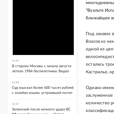
многодневных
"Вуэльте Испа
ближайшее во
Под занавес 
Власов из не
одной из цен
велосипедист
11:53
остались тро
В сторону Москвы с начала августа
летело 1984 беспилотника. Видео
Кастрильо, к
11:48
Однако именн
Суд взыскал более 600 тысяч рублей
с хозяйки кошки, устроившей потоп
заслуженное 
количество р
11:37
Зеленский после ночного удара ВС
классификаци