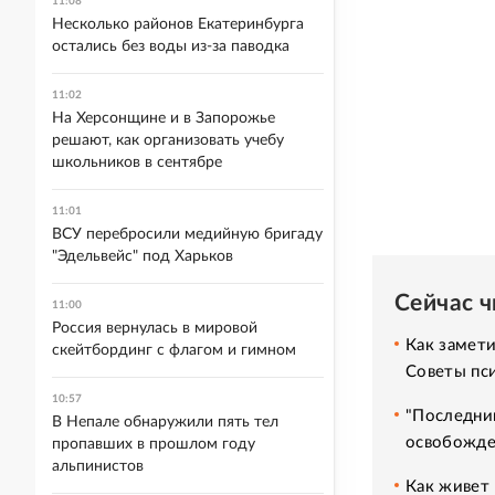
11:08
Несколько районов Екатеринбурга
остались без воды из-за паводка
11:02
На Херсонщине и в Запорожье
решают, как организовать учебу
школьников в сентябре
11:01
ВСУ перебросили медийную бригаду
"Эдельвейс" под Харьков
Сейчас 
11:00
Россия вернулась в мировой
Как замет
скейтбординг с флагом и гимном
Советы пс
10:57
"Последний
В Непале обнаружили пять тел
освобожде
пропавших в прошлом году
альпинистов
Как живет 