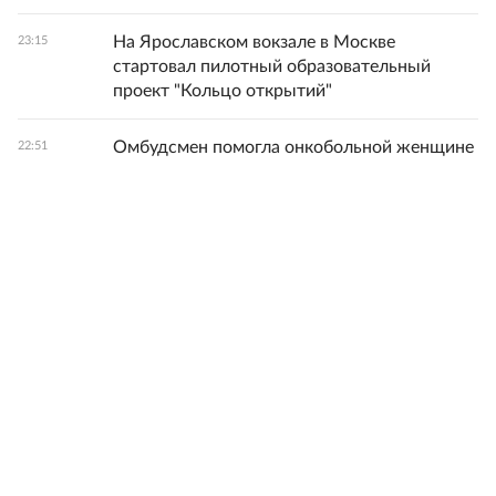
На Ярославском вокзале в Москве
23:15
стартовал пилотный образовательный
проект "Кольцо открытий"
Омбудсмен помогла онкобольной женщине
22:51
изменить меру пресечения
Ребенок и женщина погибли в Смоленске
22:43
из-за последствий непогоды
Доцент Алтухова рассказала, как увеличить
22:22
размер будущей пенсии
Синоптик Позднякова: 7 августа может
22:18
стать последним жарким днем лета в
Москве
WB начала размещать в личных кабинетах
22:14