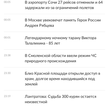
В аэропорту Сочи 27 рейсов отменили и 64
00:05
задержали из-за ограничений полетов
В Москве увековечат память Героя России
00:05
Андрея Рябцева
Легендарному ночному тарану Виктора
00:01
Талалихина - 85 лет
В Смоленской области ввели режим ЧС
23:38
природного происхождения
Близ Красной площади открыли доступ в
23:30
храм, долгое время находившийся под
землей
Лантратова: Судьба 300 курян остается
23:19
неизвестной