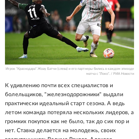
Игрок "Краснодара" Жоау Батчи (слева) и его партнеры бились в каждом эпизоде
матча с "Локо". / РИА Новости
К удивлению почти всех специалистов и
болельщиков, "железнодорожники" выдали
практически идеальный старт сезона. А ведь
летом команда потеряла нескольких лидеров, а
громких покупок как не было, так до сих пор и
нет. Ставка делается на молодежь, своих