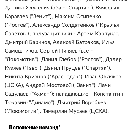
Даниил Хлусевич (оба - "Спартак"), Вячеслав
Караваев ("Зенит"), Максим Осипенко
("Ростов"), Александр Солдатенков ("Крылья
Советов"); полузащитники - Артем Карпукас,
Дмитрий Баринов, Алексей Батраков, Илья
Самошников, Сергей Пиняев (все -
"Локомотив"), Данил Глебов ("Ростов"), Далер
Кузяев ("Гавр"), Данил Пруцев ("Спартак"),
Никита Кривцов ("Краснодар"), Иван Обляков
(ЦСКА), Андрей Мостовой ("Зенит"), Лечи
Садулаев ("Ахмат"); нападающие - Константин
Тюкавин ("Динамо"), Дмитрий Воробьев
("Локомотив"), Тамерлан Мусаев (ЦСКА).