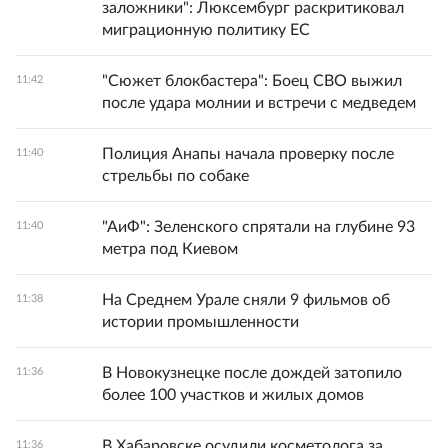
заложники": Люксембург раскритиковал
миграционную политику ЕС
"Сюжет блокбастера": Боец СВО выжил
11:42
после удара молнии и встречи с медведем
Полиция Анапы начала проверку после
11:40
стрельбы по собаке
"АиФ": Зеленского спрятали на глубине 93
11:40
метра под Киевом
На Среднем Урале сняли 9 фильмов об
11:38
истории промышленности
В Новокузнецке после дождей затопило
11:36
более 100 участков и жилых домов
В Хабаровске осудили косметолога за
11:36