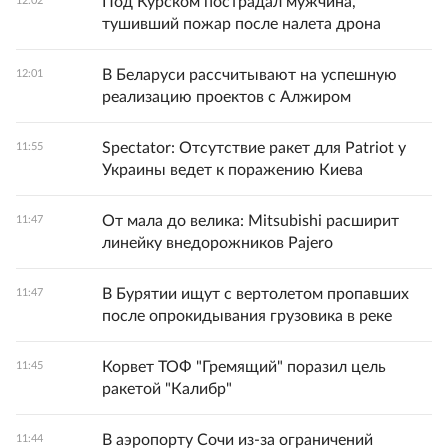
Под Курском пострадал мужчина,
12:02
тушивший пожар после налета дрона
В Беларуси рассчитывают на успешную
12:01
реализацию проектов с Алжиром
Spectator: Отсутствие ракет для Patriot у
11:55
Украины ведет к поражению Киева
От мала до велика: Mitsubishi расширит
11:47
линейку внедорожников Pajero
В Бурятии ищут с вертолетом пропавших
11:47
после опрокидывания грузовика в реке
Корвет ТОФ "Гремящий" поразил цель
11:45
ракетой "Калибр"
В аэропорту Сочи из-за ограничений
11:44