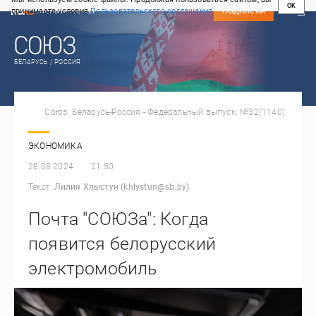
OK
принимаете условия
Пользовательского соглашения
СВЕЖИЙ НОМЕР
ПОДПИСКА
БЕЛАРУСЬ / РОССИЯ
Союз. Беларусь-Россия - Федеральный выпуск: №32(1140)
ЭКОНОМИКА
28.08.2024
21:50
Текст:
Лилия Хлыстун (khlystun@sb.by)
Почта "СОЮЗа": Когда
появится белорусский
электромобиль