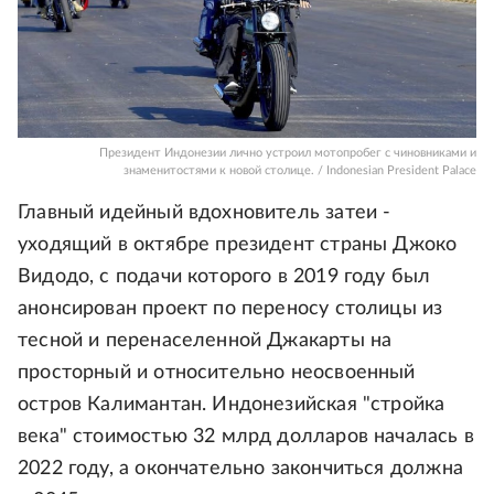
Президент Индонезии лично устроил мотопробег с чиновниками и
знаменитостями к новой столице. / Indonesian President Palace
Главный идейный вдохновитель затеи -
уходящий в октябре президент страны Джоко
Видодо, с подачи которого в 2019 году был
анонсирован проект по переносу столицы из
тесной и перенаселенной Джакарты на
просторный и относительно неосвоенный
остров Калимантан. Индонезийская "стройка
века" стоимостью 32 млрд долларов началась в
2022 году, а окончательно закончиться должна