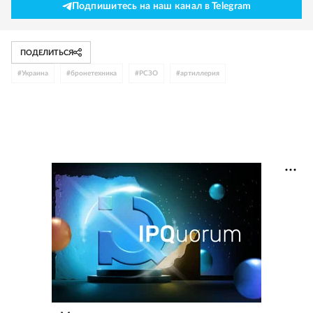
Подпишитесь на наш канал в Telegram
ПОДЕЛИТЬСЯ
#
Украина
#
бронетехника
#
РСЗО
#
артиллерия