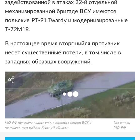
задействованной в атаках 22-й отдельной
механизированной бригаде ВСУ имеются
польские PT-91 Twardy и модернизированные
Т-72М1R.
В настоящее время вторгшийся противник
несет существенные потери, в том числе в
западных образцах вооружений.
МО РФ показало кадры уничтожения техники ВСУ в
Источник:
приграничном районе Курской области
МО РФ