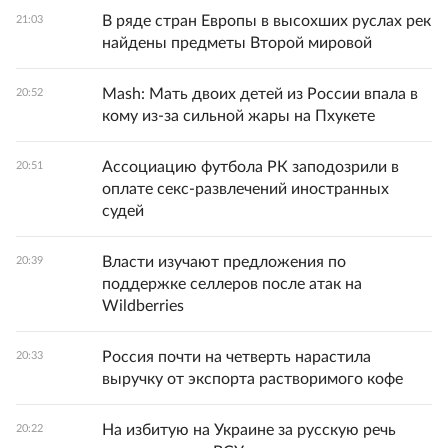
В ряде стран Европы в высохших руслах рек
21:03
найдены предметы Второй мировой
Mash: Мать двоих детей из России впала в
20:52
кому из-за сильной жары на Пхукете
Ассоциацию футбола РК заподозрили в
20:51
оплате секс-развлечений иностранных
судей
Власти изучают предложения по
20:39
поддержке селлеров после атак на
Wildberries
Россия почти на четверть нарастила
20:33
выручку от экспорта растворимого кофе
На избитую на Украине за русскую речь
20:22