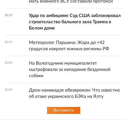
мать военного ВСУ составили протокол
Удар по амбициям: Суд США заблокировал
20:15
строительство бального зала Трампа в
Белом доме
Метеоролог Паршина: Жара до +42
20:12
градусов накроет южные регионы РФ
На Вологодчине муниципалитет
20:09
оштрафовали за нападение бездомной
собаки
Дрон-камикадзе обезврежен: Что известно
20:09
об атаке украинского БЭКа на Ялту
Все новости