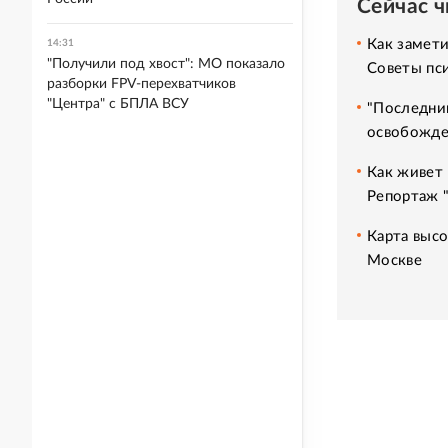
Сейчас 
Как замет
14:31
"Получили под хвост": МО показало
Советы пс
разборки FPV-перехватчиков
"Центра" с БПЛА ВСУ
"Последний
освобожде
Как живет 
Репортаж 
Карта высо
Москве