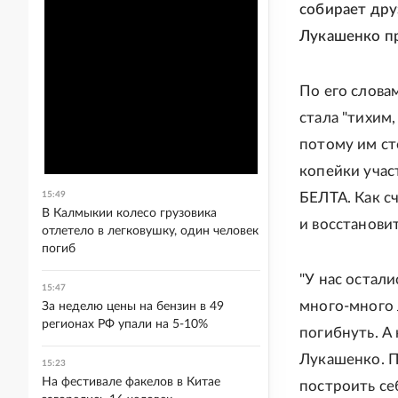
собирает дру
Лукашенко пр
По его слова
стала "тихим
потому им сто
копейки учас
15:49
БЕЛТА. Как с
В Калмыкии колесо грузовика
и восстанови
отлетело в легковушку, один человек
погиб
"У нас остал
15:47
много-много 
За неделю цены на бензин в 49
регионах РФ упали на 5-10%
погибнуть. А 
Лукашенко. П
15:23
На фестивале факелов в Китае
построить се