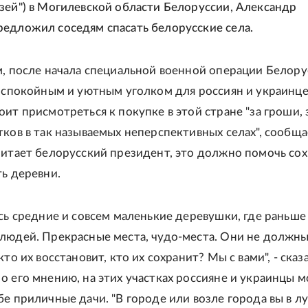
зей") в Могилевской области Белоруссии, Александр
едложил соседям спасать белорусские села.
м, после начала специальной военной операции Белору
, спокойным и уютным уголком для россиян и украинцев
ит присмотреться к покупке в этой стране "за гроши, 
тков в так называемых неперспективных селах", сообща
читает белорусский президент, это должно помочь со
ть деревни.
ись средние и совсем маленькие деревушки, где раньш
людей. Прекрасные места, чудо-места. Они не должн
кто их восстановит, кто их сохранит? Мы с вами", - сказ
о его мнению, на этих участках россияне и украинцы м
бе приличные дачи. "В городе или возле города вы в 