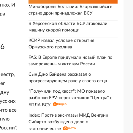
енко. И
Минобороны Болгарии: Взорвавшийся в
стране дрон принадлежал ВСУ
ра
В Херсонской области ВСУ атаковали
машину скорой помощи
КСИР назвал условие открытия
 6
Ормузского пролива
FAS: В Европе придумали новый план по
замороженным активам России
еестр,
Сын Джо Байдена рассказал о
прогрессирующем раке у своего отца
er
"Получили под хвост": МО показало
одну
разборки FPV-перехватчиков "Центра" с
русских
Видео
БПЛА ВСУ
что все
Index: Против экс-главы МИД Венгрии
ьную
Сийярто возбуждено дело о
оссии".
взяточничестве
Фото