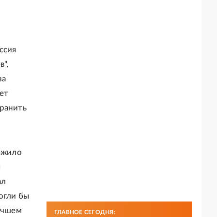
ссия
",
за
ет
хранить
е жило
ы
ал
огли бы
лучшем
ГЛАВНОЕ СЕГОДНЯ: