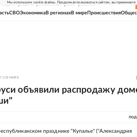
Мы используем cookie-файлы. Продолжая пользоваться сайтом, вы принимаете
Г-НЕДЕЛЯ
РОДИНА
ПРИЛОЖЕНИЯ
СОЮЗ
НОВОСТИ
асть
СВО
Экономика
В регионах
В мире
Происшествия
Общес
7:11
В МИРЕ
руси объявили распродажу дом
ши"
ПОД
республиканском празднике "Купалье" ("Александрия