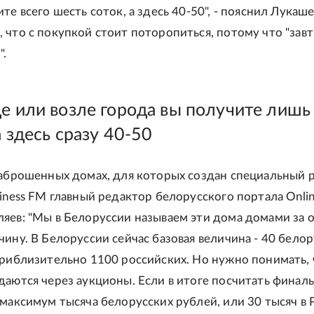
те всего шесть соток, а здесь 40-50", - пояснил Лукаш
 что с покупкой стоит поторопиться, потому что "завт
".
де или возле города вы получите лишь
а здесь сразу 40-50
заброшенных домах, для которых создан специальный р
siness FM главный редактор белорусского портала Onlin
яев: "Мы в Белоруссии называем эти дома домами за 
чину. В Белоруссии сейчас базовая величина - 40 бело
приблизительно 1100 российских. Но нужно понимать, 
даются через аукционы. Если в итоге посчитать финал
 максимум тысяча белорусских рублей, или 30 тысяч в Р