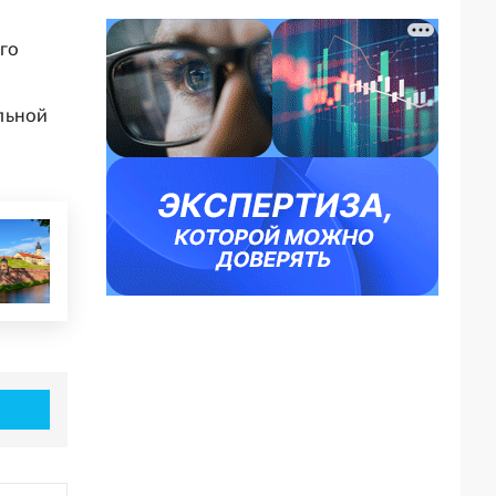
го
льной