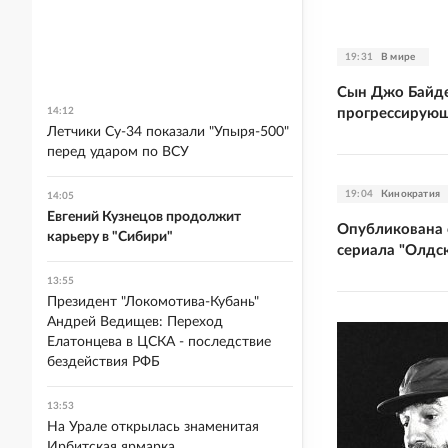
19:31
В мире
Сын Джо Байде
прогрессирующ
14:12
Летчики Су-34 показали "Упыря-500"
перед ударом по ВСУ
19:04
Кинократия
14:05
Евгений Кузнецов продолжит
Опубликована с
карьеру в "Сибири"
сериала "Олдс
13:55
Президент "Локомотива-Кубань"
Андрей Ведищев: Переход
Елатонцева в ЦСКА - последствие
бездействия РФБ
13:53
На Урале открылась знаменитая
Ирбитская ярмарка