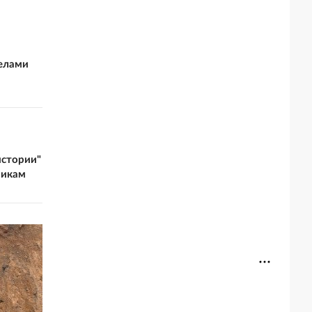
релами
истории"
никам