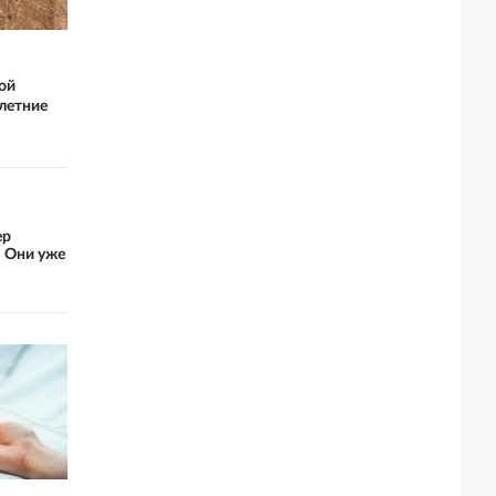
ой
-летние
ер
: Они уже