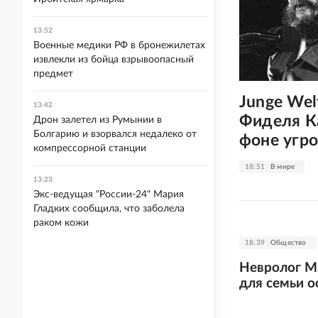
13:52
Военные медики РФ в бронежилетах
извлекли из бойца взрывоопасный
предмет
Junge Wel
13:42
Фиделя К
Дрон залетел из Румынии в
Болгарию и взорвался недалеко от
фоне угр
компрессорной станции
18:51
В мире
13:23
Экс-ведущая "России-24" Мария
Гладких сообщила, что заболела
раком кожи
18:39
Общество
Невролог М
для семьи о