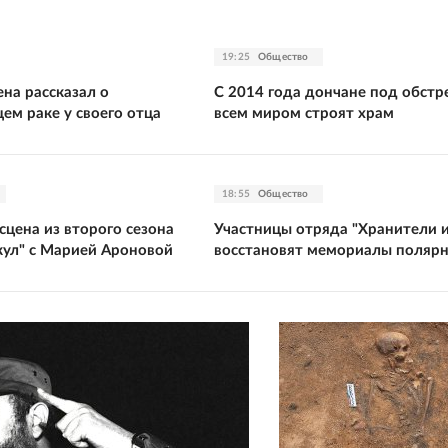
19:25
Общество
на рассказал о
С 2014 года дончане под обст
ем раке у своего отца
всем миром строят храм
18:55
Общество
цена из второго сезона
Участницы отряда "Хранители 
кул" с Марией Ароновой
восстановят мемориалы поляр