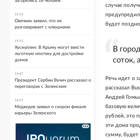
загорелись 16 человек
случае получи
предупредил,
15:15
Овечкин заявил, что не
будет поздно
разговаривает с клюшками
15:13
Хуснуллин: В Крыму могут ввести
В горо
льготную ипотеку для достройки
соток, 
домов
15:07
Речь идет о 
Президент Сербии Вучич рассказал о
переговорах с Зеленским
рассказал Bu
Андрей Гомыл
14:57
базовую вели
Медведев заявил о скором финале
карьеры Зеленского
рублей, это 
эти дома про
сумму, будет