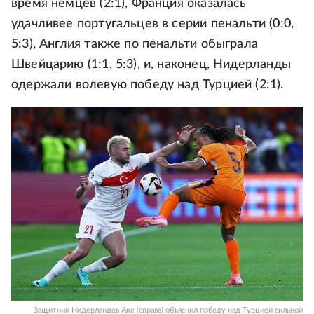
время немцев (2:1), Франция оказалась
удачливее португальцев в серии пенальти (0:0,
5:3), Англия также по пенальти обыграла
Швейцарию (1:1, 5:3), и, наконец, Нидерланды
одержали волевую победу над Турцией (2:1).
Защитник Нидерландов Аке (справа) объяснил победу над Турцией сильной