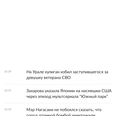
На Урале хулиган избил заступившегося за
16:39
девушку ветерана СВО
Захарова указала Японии на насмешки США
16:31
через эпизод мультсериала "Южный парк"
Мэр Нагасаки не побоялся сказать, что
16:10
город атомной бомбой уничтожили