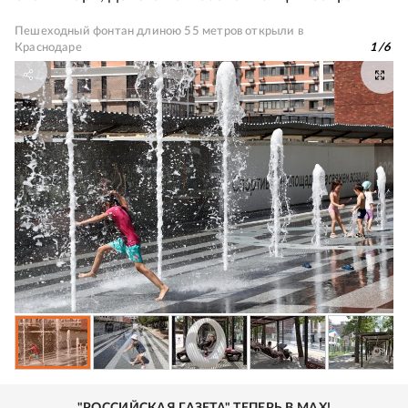
Пешеходный фонтан длиною 55 метров открыли в
Краснодаре
1
/
6