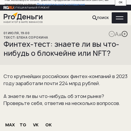
OK
принимаете условия
Пользовательского соглашения
СПЕЦИАЛЬНЫЙ ПРОЕКТ
ПОИСК
01
ИЮЛЯ
,
19:00
ЕЛЕНА
СОРОКИНА
Финтех-тест: знаете ли вы что-
нибудь о блокчейне или NFT?
Сто крупнейших российских финтех-компаний в 2023
году заработали почти 224 млрд рублей.
А знаете ли вы что-нибудь об этом рынке?
Проверьте себя, ответив на несколько вопросов.
MAX
TG
VK
OK