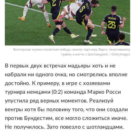
Венгерские игроки посвятили победу своему партнеру Варге, получившему
травму в матче с Шотландией. / GettyImages
В первых двух встречах мадьяры хоть и не
набрали ни одного очка, но смотрелись вполне
достойно. К примеру, в игре с хозяевами
турнира немцами (0:2) команда Марко Росси
упустила ряд верных моментов. Реализуй
венгры хотя бы половину того, что они создали
против Бундестим, все могло сложиться иначе.
Не получилось. Зато повезло с шотландцами.